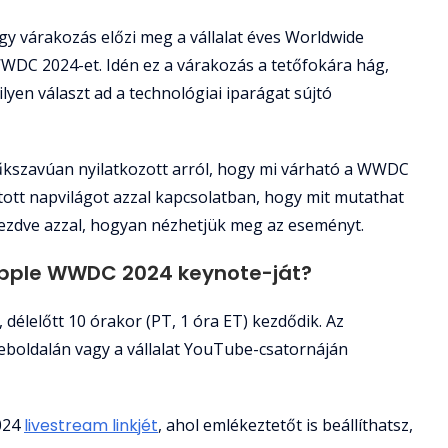
y várakozás előzi meg a vállalat éves Worldwide
WDC 2024-et. Idén ez a várakozás a tetőfokára hág,
ilyen választ ad a technológiai iparágat sújtó
űkszavúan nyilatkozott arról, hogy mi várható a WWDC
átott napvilágot azzal kapcsolatban, hogy mit mutathat
, kezdve azzal, hogyan nézhetjük meg az eseményt.
pple WWDC 2024 keynote-ját?
délelőtt 10 órakor (PT, 1 óra ET) kezdődik. Az
boldalán vagy a vállalat YouTube-csatornáján
024
livestream linkjét
, ahol emlékeztetőt is beállíthatsz,