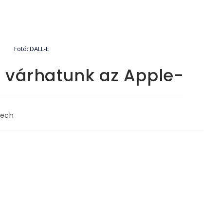
Fotó: DALL-E
 várhatunk az Apple-
ech
ory: