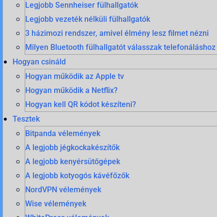
Legjobb Sennheiser fülhallgatók
Legjobb vezeték nélküli fülhallgatók
3 házimozi rendszer, amivel élmény lesz filmet nézni
Milyen Bluetooth fülhallgatót válasszak telefonáláshoz
Hogyan csináld
Hogyan működik az Apple tv
Hogyan működik a Netflix?
Hogyan kell QR kódot készíteni?
Tesztek
Bitpanda vélemények
A legjobb jégkockakészítők
A legjobb kenyérsütőgépek
A legjobb kotyogós kávéfőzők
NordVPN vélemények
Wise vélemények