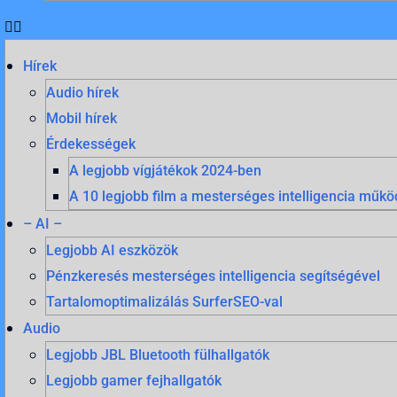
Hírek
Audio hírek
Mobil hírek
Érdekességek
A legjobb vígjátékok 2024-ben
A 10 legjobb film a mesterséges intelligencia mű
– AI –
Legjobb AI eszközök
Pénzkeresés mesterséges intelligencia segítségével
Tartalomoptimalizálás SurferSEO-val
Audio
Legjobb JBL Bluetooth fülhallgatók
Legjobb gamer fejhallgatók