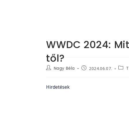
WWDC 2024: Mit
től?
Post
Post
Post
Nagy Béla
T
2024.06.07.
author:
categ
published:
Hirdetések