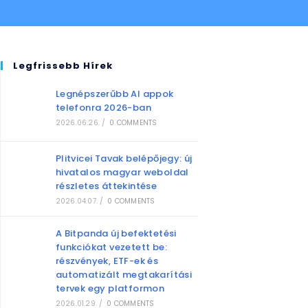
Legfrissebb Hírek
Legnépszerűbb AI appok
telefonra 2026-ban
2026.06.26.
/
0 COMMENTS
Plitvicei Tavak belépőjegy: új
hivatalos magyar weboldal
részletes áttekintése
2026.04.07.
/
0 COMMENTS
A Bitpanda új befektetési
funkciókat vezetett be:
részvények, ETF-ek és
automatizált megtakarítási
tervek egy platformon
2026.01.29.
/
0 COMMENTS