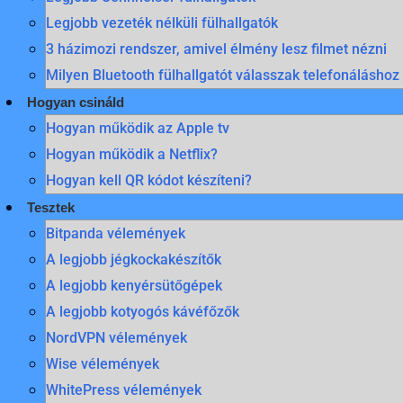
Legjobb vezeték nélküli fülhallgatók
3 házimozi rendszer, amivel élmény lesz filmet nézni
Milyen Bluetooth fülhallgatót válasszak telefonáláshoz
Hogyan csináld
Hogyan működik az Apple tv
Hogyan működik a Netflix?
Hogyan kell QR kódot készíteni?
Tesztek
Bitpanda vélemények
A legjobb jégkockakészítők
A legjobb kenyérsütőgépek
A legjobb kotyogós kávéfőzők
NordVPN vélemények
Wise vélemények
WhitePress vélemények