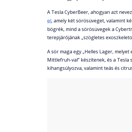
A Tesla CyberBeer, ahogyan azt nevez
el
, amely két sörösüveget, valamint k
bögrék, mind a sörösüvegek a Cybert
terepjárójának „szögletes exoszkeleto
A sör maga egy „Helles Lager, melyet 
Mittlefruh-val” készítenek, és a Tesla 
kihangsúlyozva, valamint teás és citr