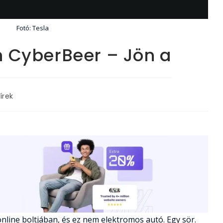
Fotó: Tesla
 CyberBeer – Jön a
írek
ory:
online boltjában, és ez nem elektromos autó. Egy sör.