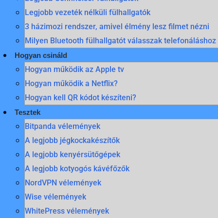
Legjobb vezeték nélküli fülhallgatók
3 házimozi rendszer, amivel élmény lesz filmet nézni
Milyen Bluetooth fülhallgatót válasszak telefonáláshoz
Hogyan csináld
Hogyan működik az Apple tv
Hogyan működik a Netflix?
Hogyan kell QR kódot készíteni?
Tesztek
Bitpanda vélemények
A legjobb jégkockakészítők
A legjobb kenyérsütőgépek
A legjobb kotyogós kávéfőzők
NordVPN vélemények
Wise vélemények
WhitePress vélemények