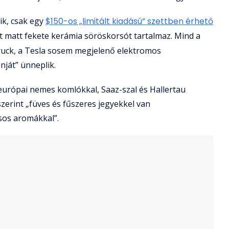
ik, csak egy
$150-os „limitált kiadású” szettben érhető
ét matt fekete kerámia söröskorsót tartalmaz. Mind a
ruck, a Tesla sosem megjelenő elektromos
nját” ünneplik.
európai nemes komlókkal, Saaz-szal és Hallertau
szerint „füves és fűszeres jegyekkel van
usos aromákkal”.