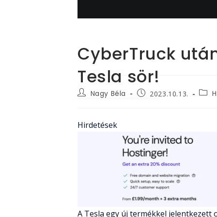
CyberTruck után
Tesla sör!
Post
Post
Post
Nagy Béla
H
2023.10.13.
author:
categ
published:
Hirdetések
A Tesla egy új termékkel jelentkezett 