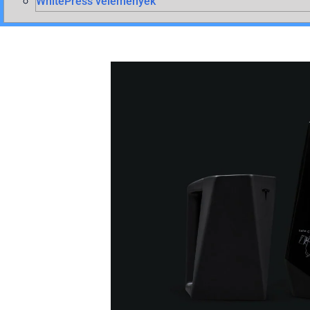
WhitePress vélemények