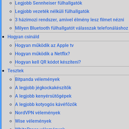
Legjobb Sennheiser fülhallgatók
Legjobb vezeték nélküli fülhallgatók
3 házimozi rendszer, amivel élmény lesz filmet nézni
Milyen Bluetooth fülhallgatót válasszak telefonáláshoz
Hogyan csináld
Hogyan működik az Apple tv
Hogyan működik a Netflix?
Hogyan kell QR kódot készíteni?
Tesztek
Bitpanda vélemények
A legjobb jégkockakészítők
A legjobb kenyérsütőgépek
A legjobb kotyogós kávéfőzők
NordVPN vélemények
Wise vélemények