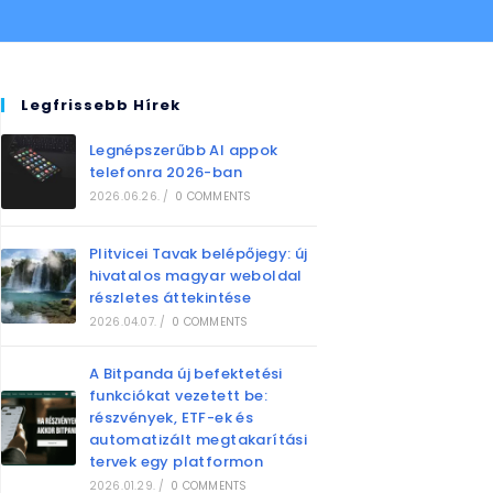
Legfrissebb Hírek
Legnépszerűbb AI appok
telefonra 2026-ban
2026.06.26.
/
0 COMMENTS
Plitvicei Tavak belépőjegy: új
hivatalos magyar weboldal
részletes áttekintése
2026.04.07.
/
0 COMMENTS
A Bitpanda új befektetési
funkciókat vezetett be:
részvények, ETF-ek és
automatizált megtakarítási
tervek egy platformon
2026.01.29.
/
0 COMMENTS