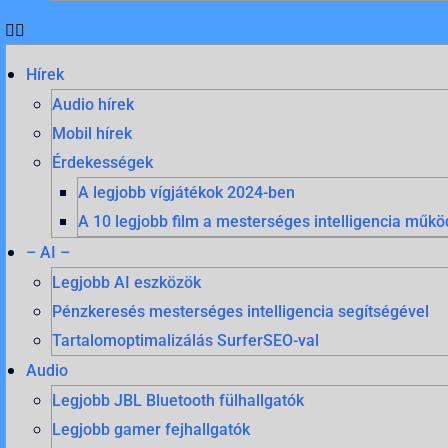
Hírek
Audio hírek
Mobil hírek
Érdekességek
A legjobb vígjátékok 2024-ben
A 10 legjobb film a mesterséges intelligencia mű
– AI –
Legjobb AI eszközök
Pénzkeresés mesterséges intelligencia segítségével
Tartalomoptimalizálás SurferSEO-val
Audio
Legjobb JBL Bluetooth fülhallgatók
Legjobb gamer fejhallgatók