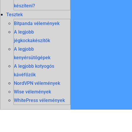
készíteni?
Tesztek
Bitpanda vélemények
A legjobb
jégkockakészítők
A legjobb
kenyérsütőgépek
A legjobb kotyogós
kávéfőzők
NordVPN vélemények
Wise vélemények
WhitePress vélemények