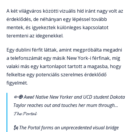
A két világváros közötti vizuális híd iránt nagy volt az
érdeklődés, de néhányan egy lépéssel tovább
mentek, és igyekeztek különleges kapcsolatot
teremteni az idegenekkel.
Egy dublini férfit láttak, amint megpróbálta megadni
a telefonszámát egy másik New York-i férfinak, míg
valaki más egy kartonlapot tartott a magasba, hogy
felkeltse egy potenciális szerelmes érdeklődő
figyelmét.
🤏🧿 Aww! Native New Yorker and UCD student Dakota
Taylor reaches out and touches her mum through…
𝓣𝓱𝓮 𝓟𝓸𝓻𝓽𝓪𝓵
🗽 The Portal forms an unprecedented visual bridge