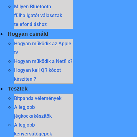
Milyen Bluetooth
fülhallgatót válasszak
telefonáláshoz
Hogyan csináld
Hogyan működik az Apple
tv
Hogyan működik a Netflix?
Hogyan kell QR kódot
készíteni?
Tesztek
Bitpanda vélemények
A legjobb
jégkockakészítők
A legjobb
kenyérsütőgépek