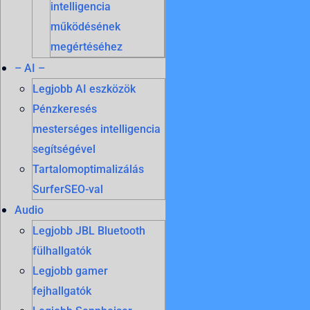
intelligencia
működésének
megértéséhez
– AI –
Legjobb AI eszközök
Pénzkeresés
mesterséges intelligencia
segítségével
Tartalomoptimalizálás
SurferSEO-val
Audio
Legjobb JBL Bluetooth
fülhallgatók
Legjobb gamer
fejhallgatók