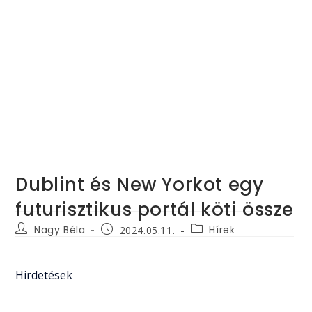
Dublint és New Yorkot egy
futurisztikus portál köti össze
Post
Post
Post
Nagy Béla
Hírek
2024.05.11.
author:
category:
published:
Hirdetések