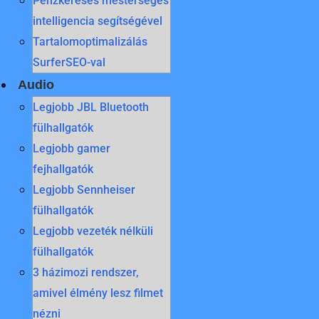
Pénzkeresés mesterséges
intelligencia segítségével
Tartalomoptimalizálás
SurferSEO-val
Audio
Legjobb JBL Bluetooth
fülhallgatók
Legjobb gamer
fejhallgatók
Legjobb Sennheiser
fülhallgatók
Legjobb vezeték nélküli
fülhallgatók
3 házimozi rendszer,
amivel élmény lesz filmet
nézni