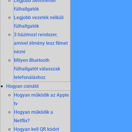
Legjobb Sennheiser
fülhallgatók
Legjobb vezeték nélküli
fülhallgatók
3 házimozi rendszer,
amivel élmény lesz filmet
nézni
Milyen Bluetooth
fülhallgatót válasszak
telefonáláshoz
Hogyan csináld
Hogyan működik az Apple
tv
Hogyan működik a
Netflix?
Hogyan kell QR kódot