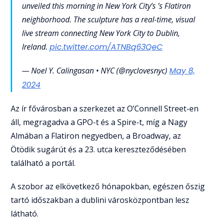
unveiled this morning in New York City’s ’s Flatiron
neighborhood. The sculpture has a real-time, visual
live stream connecting New York City to Dublin,
Ireland.
pic.twitter.com/ATNBq63QeC
— Noel Y. Calingasan • NYC (@nyclovesnyc)
May 8,
2024
Az ír fővárosban a szerkezet az O’Connell Street-en
áll, megragadva a GPO-t és a Spire-t, míg a Nagy
Almában a Flatiron negyedben, a Broadway, az
Ötödik sugárút és a 23. utca kereszteződésében
található a portál.
A szobor az elkövetkező hónapokban, egészen őszig
tartó időszakban a dublini városközpontban lesz
látható.