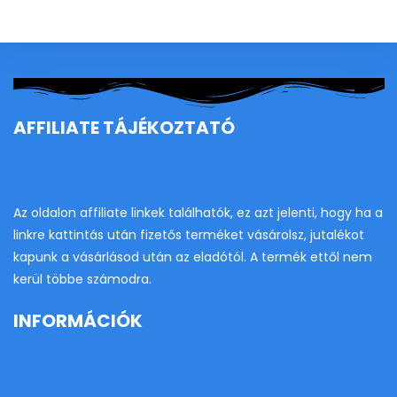
clo
th
se
pan
AFFILIATE TÁJÉKOZTATÓ
Az oldalon affiliate linkek találhatók, ez azt jelenti, hogy ha a
linkre kattintás után fizetős terméket vásárolsz, jutalékot
kapunk a vásárlásod után az eladótól. A termék ettől nem
kerül többe számodra.
INFORMÁCIÓK