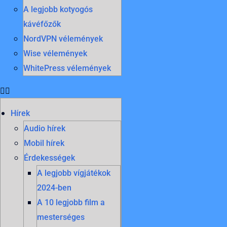
A legjobb kotyogós
kávéfőzők
NordVPN vélemények
Wise vélemények
WhitePress vélemények
Hírek
Audio hírek
Mobil hírek
Érdekességek
A legjobb vígjátékok
2024-ben
A 10 legjobb film a
mesterséges