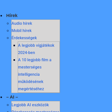
Skip
to
content
Hírek
Audio hírek
Mobil hírek
Érdekességek
A legjobb vígjátékok
2024-ben
A 10 legjobb film a
mesterséges
intelligencia
működésének
megértéséhez
– AI –
Legjobb AI eszközök