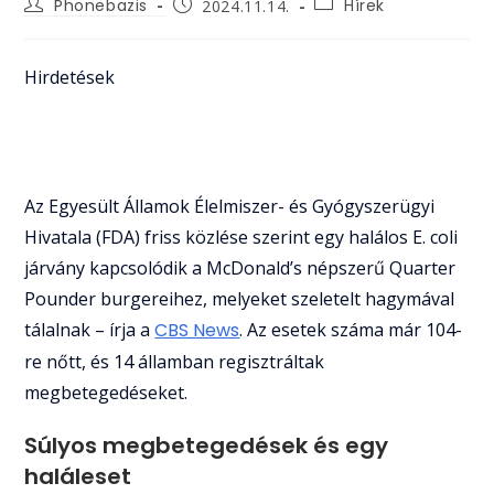
Post
Post
Post
Phonebazis
Hírek
2024.11.14.
author:
category:
published:
Hirdetések
Az Egyesült Államok Élelmiszer- és Gyógyszerügyi
Hivatala (FDA) friss közlése szerint egy halálos E. coli
járvány kapcsolódik a McDonald’s népszerű Quarter
Pounder burgereihez, melyeket szeletelt hagymával
tálalnak – írja a
CBS News
. Az esetek száma már 104-
re nőtt, és 14 államban regisztráltak
megbetegedéseket.
Súlyos megbetegedések és egy
haláleset