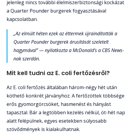
jelenleg nincs további élelmiszerbiztonsági kockázat
a Quarter Pounder burgerek fogyasztásával
kapcsolatban.
„Az elmúlt héten ezek az éttermek újraindították a
Quarter Pounder burgerek árusítását szeletelt
hagymával” — nyilatkozta a McDonald’s a CBS News-
nak szerdán.
Mit kell tudni az E. coli fertőzésről?
Az E. coli fertőzés általában három-négy hét után
köthető konkrét járványhoz. A fertőzöttek többsége
erős gyomorgörcsöket, hasmenést és hányást
tapasztal. Bár a legtöbben kezelés nélkül, öt-hét nap
alatt felépülnek, egyes esetekben súlyosabb
szövődmények is kialakulhatnak.