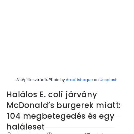
A kép illusztráció. Photo by
Arabi Ishaque
on
Unsplash
Halálos E. coli járvány
McDonald’s burgerek miatt:
104 megbetegedés és egy
haláleset