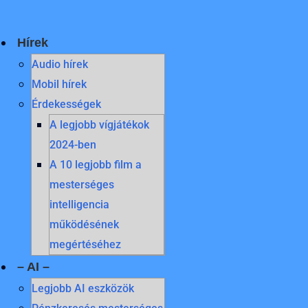
Skip
to
content
Hírek
Audio hírek
Mobil hírek
Érdekességek
A legjobb vígjátékok
2024-ben
A 10 legjobb film a
mesterséges
intelligencia
működésének
megértéséhez
– AI –
Legjobb AI eszközök