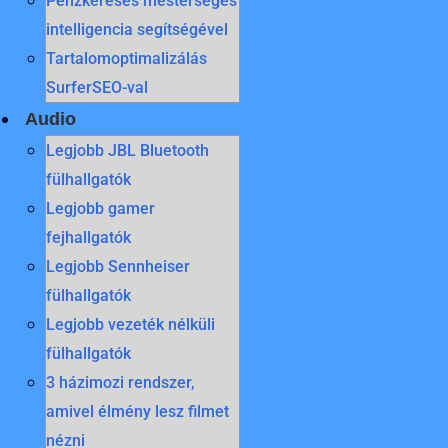
Pénzkeresés mesterséges
intelligencia segítségével
Tartalomoptimalizálás
SurferSEO-val
Audio
Legjobb JBL Bluetooth
fülhallgatók
Legjobb gamer
fejhallgatók
Legjobb Sennheiser
fülhallgatók
Legjobb vezeték nélküli
fülhallgatók
3 házimozi rendszer,
amivel élmény lesz filmet
nézni