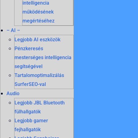
intelligencia
működésének
megértéséhez
– AI –
Legjobb AI eszközök
Pénzkeresés
mesterséges intelligencia
segítségével
Tartalomoptimalizálás
SurferSEO-val
Audio
Legjobb JBL Bluetooth
fülhallgatók
Legjobb gamer
fejhallgatók