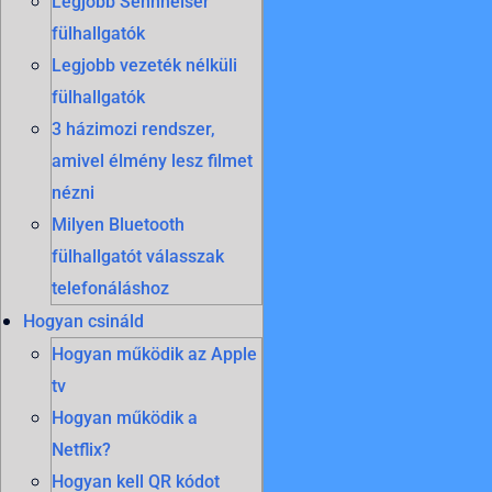
Legjobb Sennheiser
fülhallgatók
Legjobb vezeték nélküli
fülhallgatók
3 házimozi rendszer,
amivel élmény lesz filmet
nézni
Milyen Bluetooth
fülhallgatót válasszak
telefonáláshoz
Hogyan csináld
Hogyan működik az Apple
tv
Hogyan működik a
Netflix?
Hogyan kell QR kódot