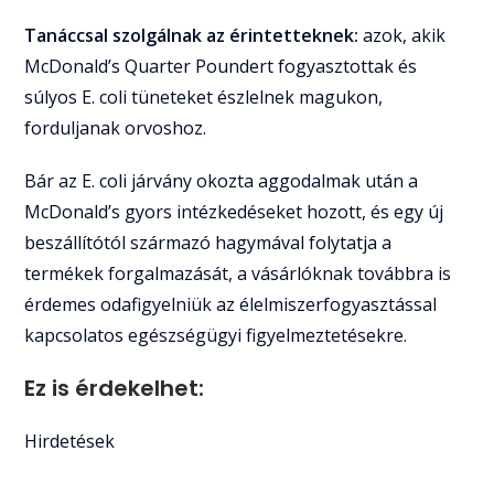
Tanáccsal szolgálnak az érintetteknek:
azok, akik
McDonald’s Quarter Poundert fogyasztottak és
súlyos E. coli tüneteket észlelnek magukon,
forduljanak orvoshoz.
Bár az E. coli járvány okozta aggodalmak után a
McDonald’s gyors intézkedéseket hozott, és egy új
beszállítótól származó hagymával folytatja a
termékek forgalmazását, a vásárlóknak továbbra is
érdemes odafigyelniük az élelmiszerfogyasztással
kapcsolatos egészségügyi figyelmeztetésekre.
Ez is érdekelhet:
Hirdetések