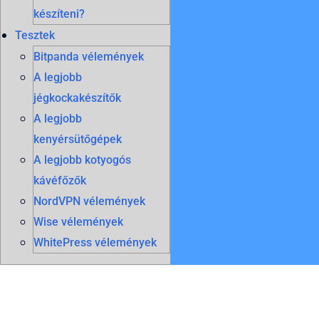
készíteni?
Tesztek
Bitpanda vélemények
A legjobb
jégkockakészítők
A legjobb
kenyérsütőgépek
A legjobb kotyogós
kávéfőzők
NordVPN vélemények
Wise vélemények
WhitePress vélemények