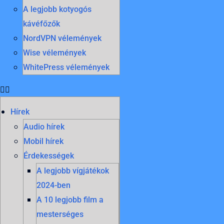
A legjobb kotyogós
kávéfőzők
NordVPN vélemények
Wise vélemények
WhitePress vélemények
Hírek
Audio hírek
Mobil hírek
Érdekességek
A legjobb vígjátékok
2024-ben
A 10 legjobb film a
mesterséges