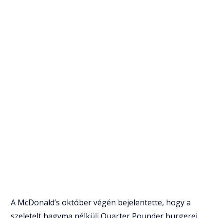
A McDonald’s október végén bejelentette, hogy a
szeletelt hagyma nélküli Quarter Pounder burgerei