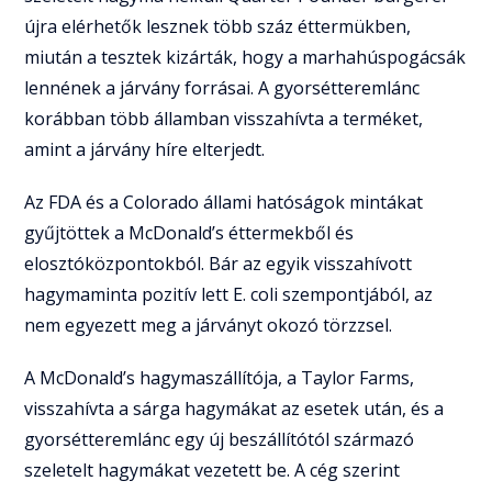
újra elérhetők lesznek több száz éttermükben,
miután a tesztek kizárták, hogy a marhahúspogácsák
lennének a járvány forrásai. A gyorsétteremlánc
korábban több államban visszahívta a terméket,
amint a járvány híre elterjedt.
Az FDA és a Colorado állami hatóságok mintákat
gyűjtöttek a McDonald’s éttermekből és
elosztóközpontokból. Bár az egyik visszahívott
hagymaminta pozitív lett E. coli szempontjából, az
nem egyezett meg a járványt okozó törzzsel.
A McDonald’s hagymaszállítója, a Taylor Farms,
visszahívta a sárga hagymákat az esetek után, és a
gyorsétteremlánc egy új beszállítótól származó
szeletelt hagymákat vezetett be. A cég szerint