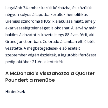
Legalább 34 ember került kórházba, és közülük
négyen súlyos állapotba kerültek hemolitikus
urémiás szindróma (HUS) kialakulása miatt, amely
akár veseelégtelenséget is okozhat. A járvány már
halálos áldozatot is követelt: egy 88 éves férfi, aki
Grand Junction-ban, Colorado államban élt, életét
vesztette. A megbetegedések első eseteit
szeptember végén észlelték, a legutóbbi fertőzést
pedig október 21-én jelentették.
A McDonald’s visszahozza a Quarter
Poundert a menübe
Hirdetések