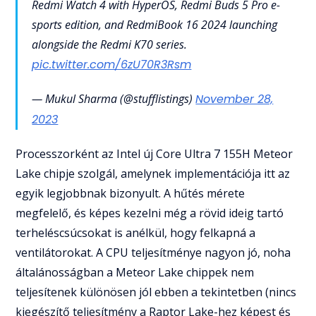
Redmi Watch 4 with HyperOS, Redmi Buds 5 Pro e-
sports edition, and RedmiBook 16 2024 launching
alongside the Redmi K70 series.
pic.twitter.com/6zU70R3Rsm
— Mukul Sharma (@stufflistings)
November 28,
2023
Processzorként az Intel új Core Ultra 7 155H Meteor
Lake chipje szolgál, amelynek implementációja itt az
egyik legjobbnak bizonyult. A hűtés mérete
megfelelő, és képes kezelni még a rövid ideig tartó
terheléscsúcsokat is anélkül, hogy felkapná a
ventilátorokat. A CPU teljesítménye nagyon jó, noha
általánosságban a Meteor Lake chippek nem
teljesítenek különösen jól ebben a tekintetben (nincs
kiegészítő teljesítmény a Raptor Lake-hez képest és