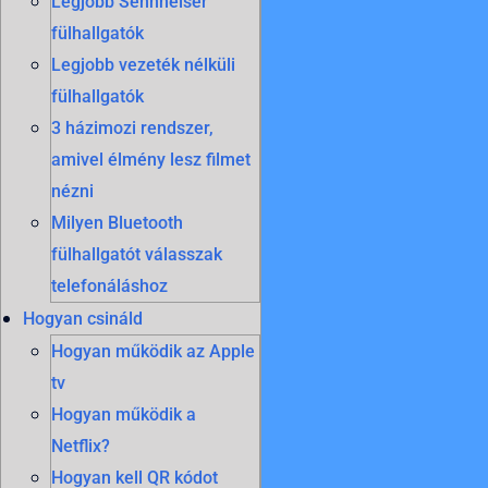
Legjobb Sennheiser
fülhallgatók
Legjobb vezeték nélküli
fülhallgatók
3 házimozi rendszer,
amivel élmény lesz filmet
nézni
Milyen Bluetooth
fülhallgatót válasszak
telefonáláshoz
Hogyan csináld
Hogyan működik az Apple
tv
Hogyan működik a
Netflix?
Hogyan kell QR kódot