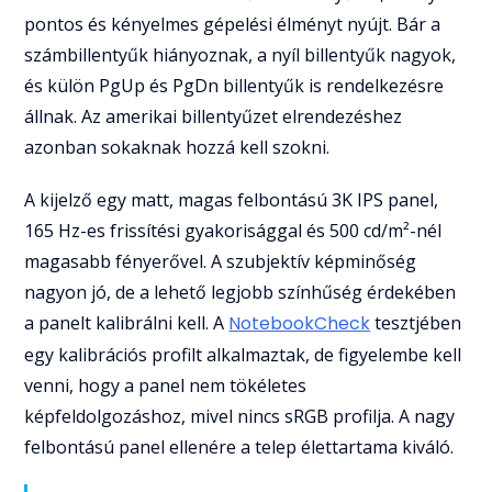
pontos és kényelmes gépelési élményt nyújt. Bár a
számbillentyűk hiányoznak, a nyíl billentyűk nagyok,
és külön PgUp és PgDn billentyűk is rendelkezésre
állnak. Az amerikai billentyűzet elrendezéshez
azonban sokaknak hozzá kell szokni.
A kijelző egy matt, magas felbontású 3K IPS panel,
165 Hz-es frissítési gyakorisággal és 500 cd/m²-nél
magasabb fényerővel. A szubjektív képminőség
nagyon jó, de a lehető legjobb színhűség érdekében
a panelt kalibrálni kell. A
NotebookCheck
tesztjében
egy kalibrációs profilt alkalmaztak, de figyelembe kell
venni, hogy a panel nem tökéletes
képfeldolgozáshoz, mivel nincs sRGB profilja. A nagy
felbontású panel ellenére a telep élettartama kiváló.