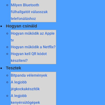
Milyen Bluetooth
fülhallgatót válasszak
telefonáláshoz
Hogyan csináld
Hogyan működik az Apple
tv
Hogyan működik a Netflix?
Hogyan kell QR kódot
készíteni?
Tesztek
Bitpanda vélemények
A legjobb
jégkockakészítők
A legjobb
kenyérsütőgépek