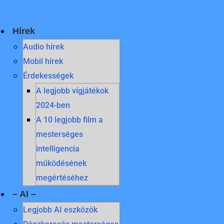
Skip
to
content
Hírek
Audio hírek
Mobil hírek
Érdekességek
A legjobb vígjátékok
2024-ben
A 10 legjobb film a
mesterséges
intelligencia
működésének
megértéséhez
– AI –
Legjobb AI eszközök