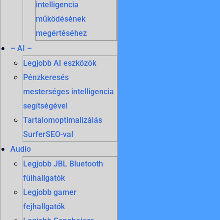
intelligencia
működésének
megértéséhez
– AI –
Legjobb AI eszközök
Pénzkeresés
mesterséges intelligencia
segítségével
Tartalomoptimalizálás
SurferSEO-val
Audio
Legjobb JBL Bluetooth
fülhallgatók
Legjobb gamer
fejhallgatók