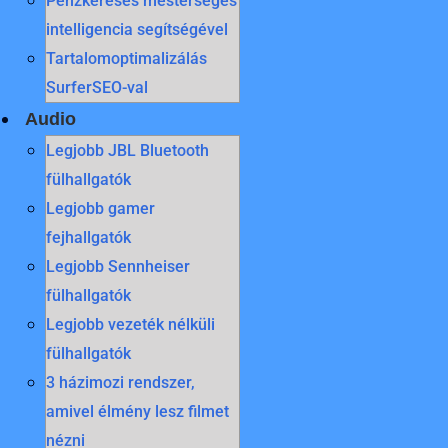
Pénzkeresés mesterséges
intelligencia segítségével
Tartalomoptimalizálás
SurferSEO-val
Audio
Legjobb JBL Bluetooth
fülhallgatók
Legjobb gamer
fejhallgatók
Legjobb Sennheiser
fülhallgatók
Legjobb vezeték nélküli
fülhallgatók
3 házimozi rendszer,
amivel élmény lesz filmet
nézni