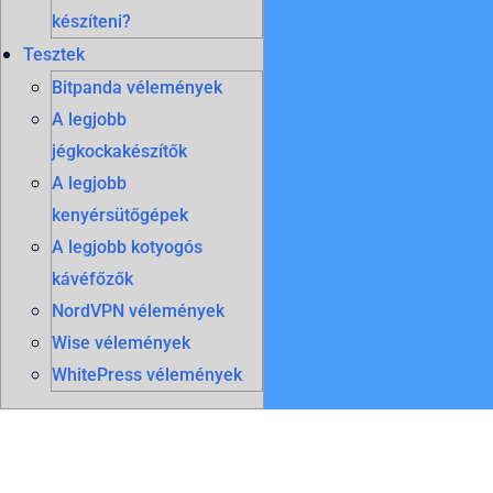
készíteni?
Tesztek
Bitpanda vélemények
A legjobb
jégkockakészítők
A legjobb
kenyérsütőgépek
A legjobb kotyogós
kávéfőzők
NordVPN vélemények
Wise vélemények
WhitePress vélemények