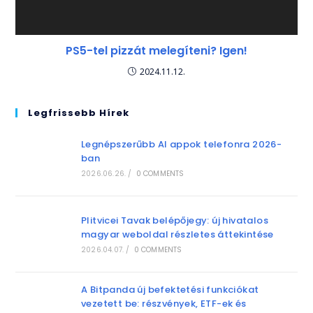
PS5-tel pizzát melegíteni? Igen!
2024.11.12.
Legfrissebb Hírek
Legnépszerűbb AI appok telefonra 2026-
ban
2026.06.26.
/
0 COMMENTS
Plitvicei Tavak belépőjegy: új hivatalos
magyar weboldal részletes áttekintése
2026.04.07.
/
0 COMMENTS
A Bitpanda új befektetési funkciókat
vezetett be: részvények, ETF-ek és