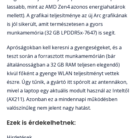
lassabb, mint az AMD Zen4 azonos energiahatárok
mellett). A grafikai teljesítménye az új Arc grafikának
is jól sikerült, amit természetesen a gyors
munkamemória (32 GB LPDDR5x-7647) is segít.
Apróságokban kell keresni a gyengeségeket, és a
teszt során a forrasztott munkamemórián (bár
általánosságban a 32 GB RAM teljesen elegendő)
kívül főként a gyenge WLAN teljesítményt vettek
észre. Úgy tűnik, a gyártó itt spórolt az antennákon,
mivel a laptop egy aktuális modult használ az Inteltől
(AX211). Azonban ez a mindennapi működésben
valószínűleg nem jelent nagy hatást.
Ezek is érdekelhetnek:
Hirdetések