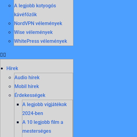
A legjobb kotyogós
kávéfőzők
NordVPN vélemények
Wise vélemények
WhitePress vélemények
Hírek
Audio hírek
Mobil hírek
Érdekességek
A legjobb vígjátékok
2024-ben
A 10 legjobb film a
mesterséges