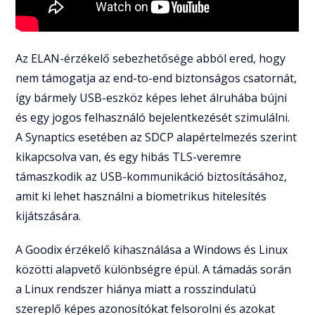
Az ELAN-érzékelő sebezhetősége abból ered, hogy
nem támogatja az end-to-end biztonságos csatornát,
így bármely USB-eszköz képes lehet álruhába bújni
és egy jogos felhasználó bejelentkezését szimulálni.
A Synaptics esetében az SDCP alapértelmezés szerint
kikapcsolva van, és egy hibás TLS-veremre
támaszkodik az USB-kommunikáció biztosításához,
amit ki lehet használni a biometrikus hitelesítés
kijátszására.
A Goodix érzékelő kihasználása a Windows és Linux
közötti alapvető különbségre épül. A támadás során
a Linux rendszer hiánya miatt a rosszindulatú
szereplő képes azonosítókat felsorolni és azokat