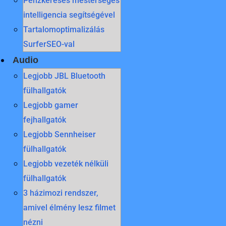
Pénzkeresés mesterséges
intelligencia segítségével
Tartalomoptimalizálás
SurferSEO-val
Audio
Legjobb JBL Bluetooth
fülhallgatók
Legjobb gamer
fejhallgatók
Legjobb Sennheiser
fülhallgatók
Legjobb vezeték nélküli
fülhallgatók
3 házimozi rendszer,
amivel élmény lesz filmet
nézni