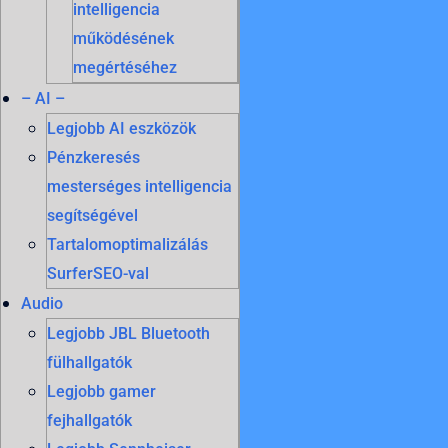
intelligencia
működésének
megértéséhez
– AI –
Legjobb AI eszközök
Pénzkeresés
mesterséges intelligencia
segítségével
Tartalomoptimalizálás
SurferSEO-val
Audio
Legjobb JBL Bluetooth
fülhallgatók
Legjobb gamer
fejhallgatók