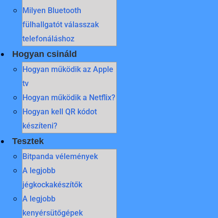
Milyen Bluetooth
fülhallgatót válasszak
telefonáláshoz
Hogyan csináld
Hogyan működik az Apple
tv
Hogyan működik a Netflix?
Hogyan kell QR kódot
készíteni?
Tesztek
Bitpanda vélemények
A legjobb
jégkockakészítők
A legjobb
kenyérsütőgépek