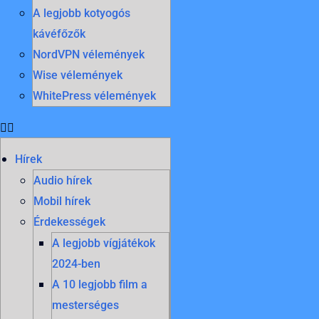
A legjobb kotyogós
kávéfőzők
NordVPN vélemények
Wise vélemények
WhitePress vélemények
Hírek
Audio hírek
Mobil hírek
Érdekességek
A legjobb vígjátékok
2024-ben
A 10 legjobb film a
mesterséges