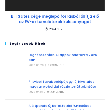
Bill Gates cége meglepő forrásból állítja elő
az EV-akkumulátorok kulcsanyagát
2024.06.26.
Legfrissebb Hírek
Legnépszerűbb AI appok telefonra 2026-
ban
2026.06.26.
/
0 COMMENTS
Plitvicei Tavak belépőjegy: új hivatalos
magyar weboldal részletes áttekintése
2026.04.07.
/
0 COMMENTS
A Bitpanda új befektetési funkciókat