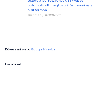
vezetett be: részvények, ETF-ek és
automatizált megtakarítási tervek egy
platformon
2026.01.29.
/
0 COMMENTS
Kövess minket a
Google Hírekben!
Hirdetések