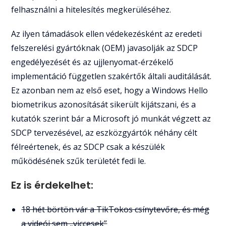
felhasználni a hitelesítés megkerüléséhez.
Az ilyen támadások ellen védekezésként az eredeti
felszerelési gyártóknak (OEM) javasolják az SDCP
engedélyezését és az ujjlenyomat-érzékelő
implementáció független szakértők általi auditálását.
Ez azonban nem az első eset, hogy a Windows Hello
biometrikus azonosítását sikerült kijátszani, és a
kutatók szerint bár a Microsoft jó munkát végzett az
SDCP tervezésével, az eszközgyártók néhány célt
félreértenek, és az SDCP csak a készülék
működésének szűk területét fedi le.
Ez is érdekelhet:
18 hét börtön vár a TikTokos csínytevőre, és még
a videói sem „viccesek”