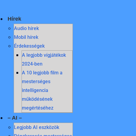
Skip
to
content
Hírek
Audio hírek
Mobil hírek
Érdekességek
A legjobb vígjátékok
2024-ben
A 10 legjobb film a
mesterséges
intelligencia
működésének
megértéséhez
– AI –
Legjobb AI eszközök