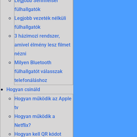
Legjobb Sennheiser
fülhallgatók
Legjobb vezeték nélküli
fülhallgatók
3 házimozi rendszer,
amivel élmény lesz filmet
nézni
Milyen Bluetooth
fülhallgatót válasszak
telefonáláshoz
Hogyan csináld
Hogyan működik az Apple
tv
Hogyan működik a
Netflix?
Hogyan kell QR kódot