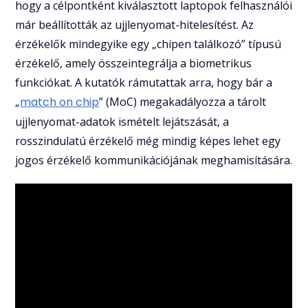
hogy a célpontként kiválasztott laptopok felhasználói
már beállították az ujjlenyomat-hitelesítést. Az
érzékelők mindegyike egy „chipen találkozó” típusú
érzékelő, amely összeintegrálja a biometrikus
funkciókat. A kutatók rámutattak arra, hogy bár a
„
match on chip
” (MoC) megakadályozza a tárolt
ujjlenyomat-adatok ismételt lejátszását, a
rosszindulatú érzékelő még mindig képes lehet egy
jogos érzékelő kommunikációjának meghamisítására.