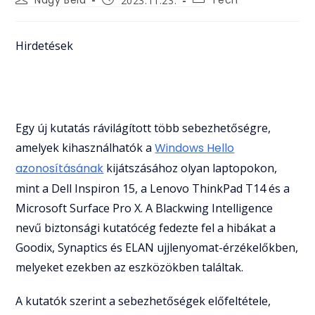
2023.11.23.
author:
category:
published:
Hirdetések
Egy új kutatás rávilágított több sebezhetőségre,
amelyek kihasználhatók a
Windows Hello
azonosításának
kijátszásához olyan laptopokon,
mint a Dell Inspiron 15, a Lenovo ThinkPad T14 és a
Microsoft Surface Pro X. A Blackwing Intelligence
nevű biztonsági kutatócég fedezte fel a hibákat a
Goodix, Synaptics és ELAN ujjlenyomat-érzékelőkben,
melyeket ezekben az eszközökben találtak.
A kutatók szerint a sebezhetőségek előfeltétele,