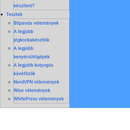
készíteni?
Tesztek
Bitpanda vélemények
A legjobb
jégkockakészítők
A legjobb
kenyérsütőgépek
A legjobb kotyogós
kávéfőzők
NordVPN vélemények
Wise vélemények
WhitePress vélemények