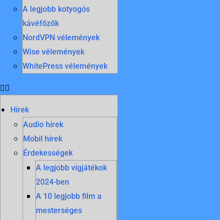
A legjobb kotyogós
kávéfőzők
NordVPN vélemények
Wise vélemények
WhitePress vélemények
Hírek
Audio hírek
Mobil hírek
Érdekességek
A legjobb vígjátékok
2024-ben
A 10 legjobb film a
mesterséges