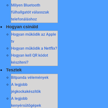
Milyen Bluetooth
fülhallgatót válasszak
telefonáláshoz
Hogyan csináld
Hogyan működik az Apple
tv
Hogyan működik a Netflix?
Hogyan kell QR kódot
készíteni?
Tesztek
Bitpanda vélemények
A legjobb
jégkockakészítők
A legjobb
kenyérsütőgépek