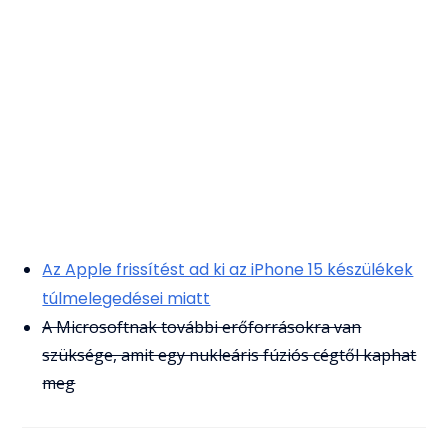
Az Apple frissítést ad ki az iPhone 15 készülékek
túlmelegedései miatt
A Microsoftnak további erőforrásokra van
szüksége, amit egy nukleáris fúziós cégtől kaphat
meg