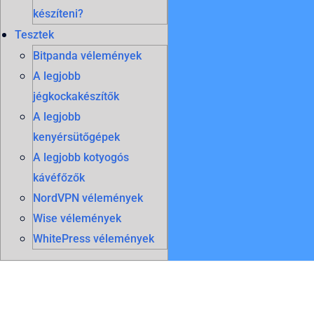
készíteni?
Tesztek
Bitpanda vélemények
A legjobb
jégkockakészítők
A legjobb
kenyérsütőgépek
A legjobb kotyogós
kávéfőzők
NordVPN vélemények
Wise vélemények
WhitePress vélemények