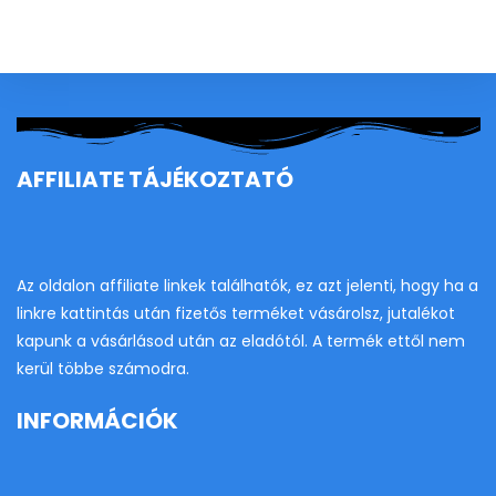
clo
th
se
pan
AFFILIATE TÁJÉKOZTATÓ
Az oldalon affiliate linkek találhatók, ez azt jelenti, hogy ha a
linkre kattintás után fizetős terméket vásárolsz, jutalékot
kapunk a vásárlásod után az eladótól. A termék ettől nem
kerül többe számodra.
INFORMÁCIÓK