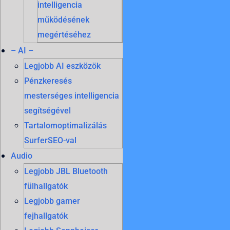
intelligencia
működésének
megértéséhez
– AI –
Legjobb AI eszközök
Pénzkeresés
mesterséges intelligencia
segítségével
Tartalomoptimalizálás
SurferSEO-val
Audio
Legjobb JBL Bluetooth
fülhallgatók
Legjobb gamer
fejhallgatók