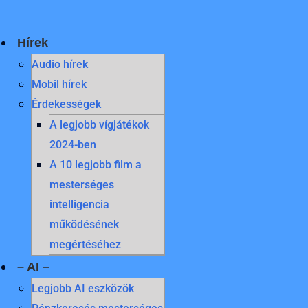
Skip
to
content
Hírek
Audio hírek
Mobil hírek
Érdekességek
A legjobb vígjátékok
2024-ben
A 10 legjobb film a
mesterséges
intelligencia
működésének
megértéséhez
– AI –
Legjobb AI eszközök