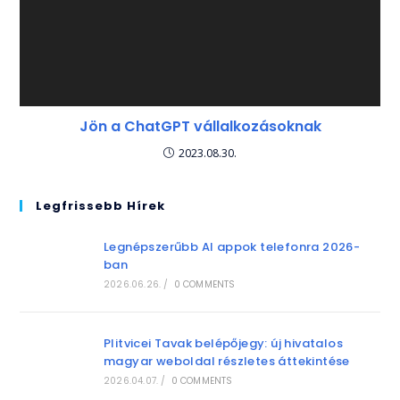
Jön a ChatGPT vállalkozásoknak
2023.08.30.
Legfrissebb Hírek
Legnépszerűbb AI appok telefonra 2026-
ban
2026.06.26.
/
0 COMMENTS
Plitvicei Tavak belépőjegy: új hivatalos
magyar weboldal részletes áttekintése
2026.04.07.
/
0 COMMENTS