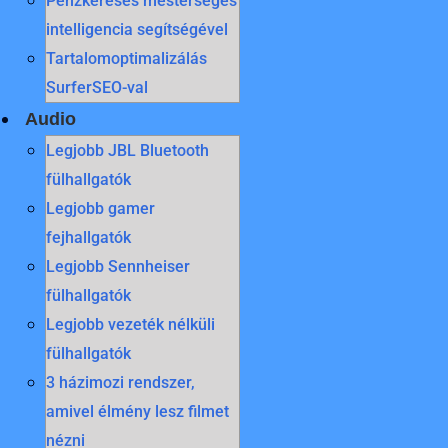
Pénzkeresés mesterséges
intelligencia segítségével
Tartalomoptimalizálás
SurferSEO-val
Audio
Legjobb JBL Bluetooth
fülhallgatók
Legjobb gamer
fejhallgatók
Legjobb Sennheiser
fülhallgatók
Legjobb vezeték nélküli
fülhallgatók
3 házimozi rendszer,
amivel élmény lesz filmet
nézni