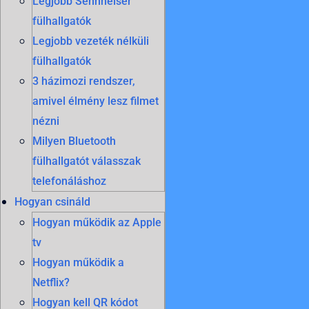
Legjobb Sennheiser
fülhallgatók
Legjobb vezeték nélküli
fülhallgatók
3 házimozi rendszer,
amivel élmény lesz filmet
nézni
Milyen Bluetooth
fülhallgatót válasszak
telefonáláshoz
Hogyan csináld
Hogyan működik az Apple
tv
Hogyan működik a
Netflix?
Hogyan kell QR kódot