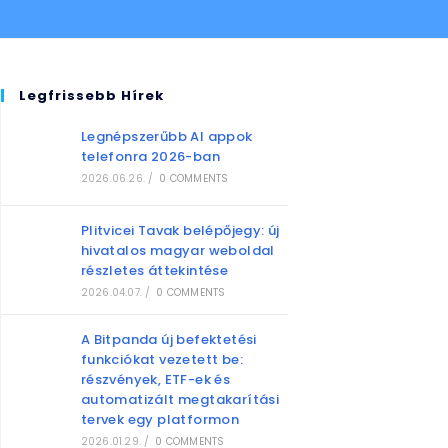
Legfrissebb Hírek
Legnépszerűbb AI appok
telefonra 2026-ban
2026.06.26.
/
0 COMMENTS
Plitvicei Tavak belépőjegy: új
hivatalos magyar weboldal
részletes áttekintése
2026.04.07.
/
0 COMMENTS
A Bitpanda új befektetési
funkciókat vezetett be:
részvények, ETF-ek és
automatizált megtakarítási
tervek egy platformon
2026.01.29.
/
0 COMMENTS