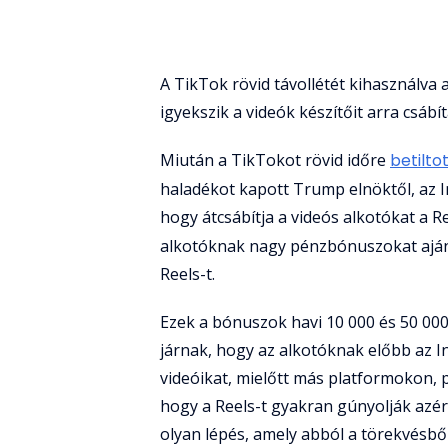
A TikTok rövid távollétét kihasználv
igyekszik a videók készítőit arra csábí
Miután a TikTokot rövid időre
betilto
haladékot kapott Trump elnöktől, az I
hogy átcsábítja a videós alkotókat a R
alkotóknak nagy pénzbónuszokat aján
Reels-t.
Ezek a bónuszok havi 10 000 és 50 000
járnak, hogy az alkotóknak előbb az 
videóikat, mielőtt más platformokon, p
hogy a Reels-t gyakran gúnyolják azért
olyan lépés, amely abból a törekvésbő