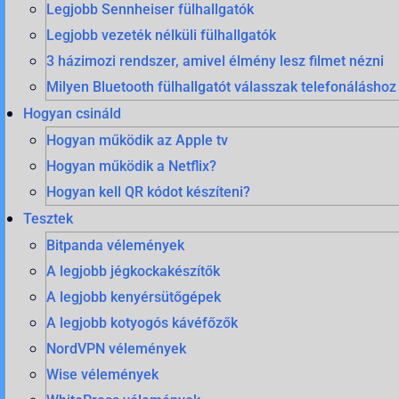
Legjobb Sennheiser fülhallgatók
Legjobb vezeték nélküli fülhallgatók
3 házimozi rendszer, amivel élmény lesz filmet nézni
Milyen Bluetooth fülhallgatót válasszak telefonáláshoz
Hogyan csináld
Hogyan működik az Apple tv
Hogyan működik a Netflix?
Hogyan kell QR kódot készíteni?
Tesztek
Bitpanda vélemények
A legjobb jégkockakészítők
A legjobb kenyérsütőgépek
A legjobb kotyogós kávéfőzők
NordVPN vélemények
Wise vélemények