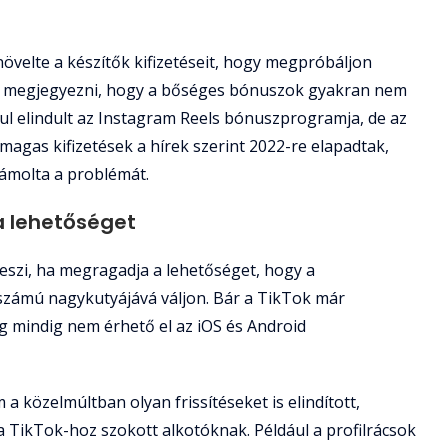
övelte a készítők kifizetéseit, hogy megpróbáljon
es megjegyezni, hogy a bőséges bónuszok gyakran nem
ul elindult az Instagram Reels bónuszprogramja, de az
 magas kifizetések a hírek szerint 2022-re elapadtak,
zámolta a problémát.
 lehetőséget
eszi, ha megragadja a lehetőséget, hogy a
számú nagykutyájává váljon. Bár a TikTok már
g mindig nem érhető el az iOS és Android
 a közelmúltban olyan frissítéseket is elindított,
 TikTok-hoz szokott alkotóknak. Például a profilrácsok