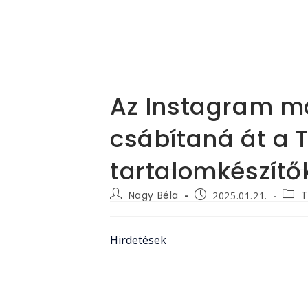
Az Instagram m
csábítaná át a 
tartalomkészítő
Post
Post
Post
Nagy Béla
T
2025.01.21.
author:
categ
published:
Hirdetések