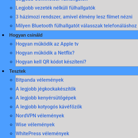
Legjobb vezeték nélküli fülhallgatók
3 házimozi rendszer, amivel élmény lesz filmet nézni
Milyen Bluetooth fülhallgatót válasszak telefonáláshoz
Hogyan csináld
Hogyan működik az Apple tv
Hogyan működik a Netflix?
Hogyan kell QR kódot készíteni?
Tesztek
Bitpanda vélemények
A legjobb jégkockakészítők
A legjobb kenyérsütőgépek
A legjobb kotyogós kávéfőzők
NordVPN vélemények
Wise vélemények
WhitePress vélemények