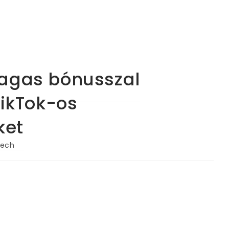
agas bónusszal
TikTok-os
ket
ech
ory: