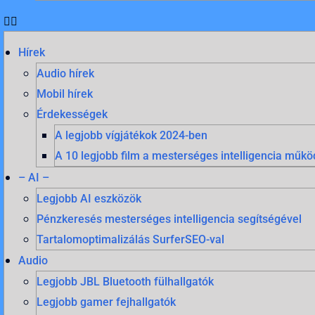
Hírek
Audio hírek
Mobil hírek
Érdekességek
A legjobb vígjátékok 2024-ben
A 10 legjobb film a mesterséges intelligencia mű
– AI –
Legjobb AI eszközök
Pénzkeresés mesterséges intelligencia segítségével
Tartalomoptimalizálás SurferSEO-val
Audio
Legjobb JBL Bluetooth fülhallgatók
Legjobb gamer fejhallgatók