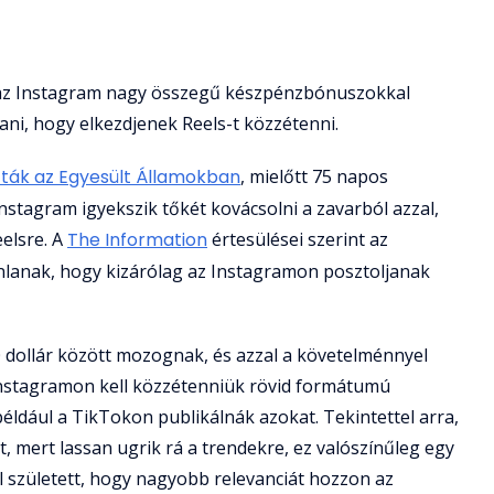
a az Instagram nagy összegű készpénzbónuszokkal
tani, hogy elkezdjenek Reels-t közzétenni.
tták az Egyesült Államokban
, mielőtt 75 napos
nstagram igyekszik tőkét kovácsolni a zavarból azzal,
eelsre. A
The Information
értesülései szerint az
lanak, hogy kizárólag az Instagramon posztoljanak
 dollár között mozognak, és azzal a követelménnyel
Instagramon kell közzétenniük rövid formátumú
éldául a TikTokon publikálnák azokat. Tekintettel arra,
, mert lassan ugrik rá a trendekre, ez valószínűleg egy
l született, hogy nagyobb relevanciát hozzon az