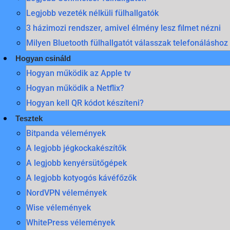
Legjobb vezeték nélküli fülhallgatók
3 házimozi rendszer, amivel élmény lesz filmet nézni
Milyen Bluetooth fülhallgatót válasszak telefonáláshoz
Hogyan csináld
Hogyan működik az Apple tv
Hogyan működik a Netflix?
Hogyan kell QR kódot készíteni?
Tesztek
Bitpanda vélemények
A legjobb jégkockakészítők
A legjobb kenyérsütőgépek
A legjobb kotyogós kávéfőzők
NordVPN vélemények
Wise vélemények
WhitePress vélemények