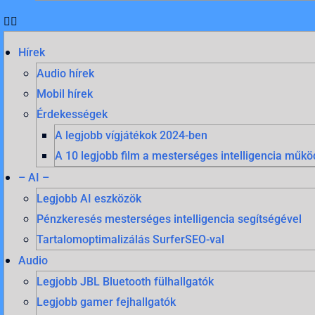
Hírek
Audio hírek
Mobil hírek
Érdekességek
A legjobb vígjátékok 2024-ben
A 10 legjobb film a mesterséges intelligencia mű
– AI –
Legjobb AI eszközök
Pénzkeresés mesterséges intelligencia segítségével
Tartalomoptimalizálás SurferSEO-val
Audio
Legjobb JBL Bluetooth fülhallgatók
Legjobb gamer fejhallgatók