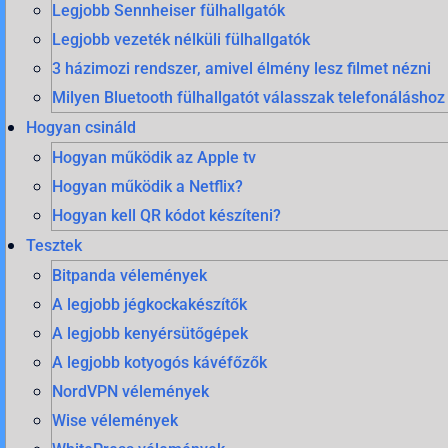
Legjobb Sennheiser fülhallgatók
Legjobb vezeték nélküli fülhallgatók
3 házimozi rendszer, amivel élmény lesz filmet nézni
Milyen Bluetooth fülhallgatót válasszak telefonáláshoz
Hogyan csináld
Hogyan működik az Apple tv
Hogyan működik a Netflix?
Hogyan kell QR kódot készíteni?
Tesztek
Bitpanda vélemények
A legjobb jégkockakészítők
A legjobb kenyérsütőgépek
A legjobb kotyogós kávéfőzők
NordVPN vélemények
Wise vélemények