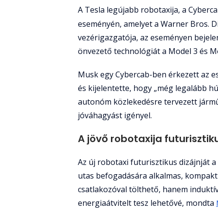
A Tesla legújabb robotaxija, a Cyberca
eseményén, amelyet a Warner Bros. Dis
vezérigazgatója, az eseményen bejelent
önvezető technológiát a Model 3 és M
Musk egy Cybercab-ben érkezett az es
és kijelentette, hogy „még legalább hú
autonóm közlekedésre tervezett jármű
jóváhagyást igényel.
A jövő robotaxija futuriszti
Az új robotaxi futurisztikus dizájnját a
utas befogadására alkalmas, kompakt
csatlakozóval tölthető, hanem induktív
energiaátvitelt tesz lehetővé, mondta