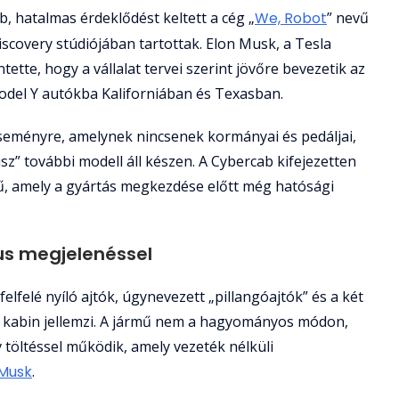
b, hatalmas érdeklődést keltett a cég „
We, Robot
” nevű
covery stúdiójában tartottak. Elon Musk, a Tesla
ette, hogy a vállalat tervei szerint jövőre bevezetik az
odel Y autókba Kaliforniában és Texasban.
eményre, amelynek nincsenek kormányai és pedáljai,
sz” további modell áll készen. A Cybercab kifejezetten
, amely a gyártás megkezdése előtt még hatósági
kus megjelenéssel
 felfelé nyíló ajtók, úgynevezett „pillangóajtók” és a két
 kabin jellemzi. A jármű nem a hagyományos módon,
 töltéssel működik, amely vezeték nélküli
Musk
.