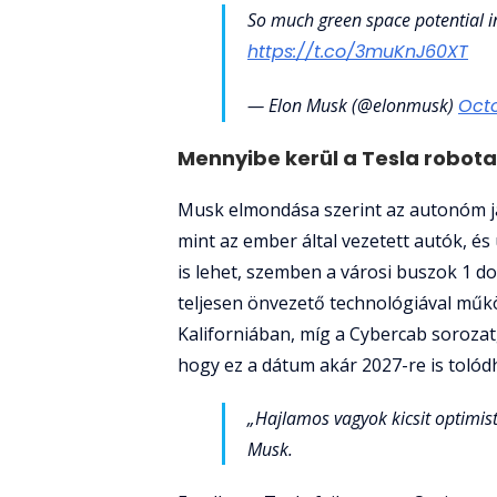
So much green space potential in
https://t.co/3muKnJ60XT
— Elon Musk (@elonmusk)
Octo
Mennyibe kerül a Tesla robotax
Musk elmondása szerint az autonóm j
mint az ember által vezetett autók, é
is lehet, szemben a városi buszok 1 do
teljesen önvezető technológiával mű
Kaliforniában, míg a Cybercab sorozat
hogy ez a dátum akár 2027-re is tolód
„Hajlamos vagyok kicsit optimis
Musk.