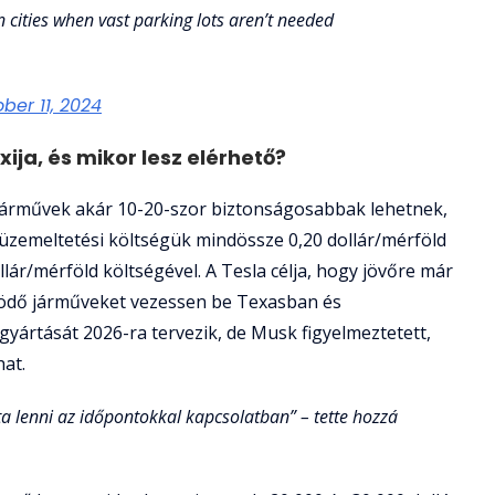
 cities when vast parking lots aren’t needed
ber 11, 2024
ija, és mikor lesz elérhető?
árművek akár 10-20-szor biztonságosabbak lehetnek,
s üzemeltetési költségük mindössze 0,20 dollár/mérföld
llár/mérföld költségével. A Tesla célja, hogy jövőre már
ködő járműveket vezessen be Texasban és
gyártását 2026-ra tervezik, de Musk figyelmeztetett,
hat.
ta lenni az időpontokkal kapcsolatban” – tette hozzá