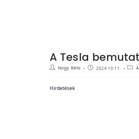
A Tesla bemutat
Post
Post
Post
Nagy Béla
A
2024.10.11.
author:
categ
published:
Hirdetések