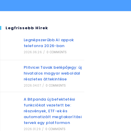
Legfrissebb Hírek
Legnépszerűbb AI appok
telefonra 2026-ban
2026.06.26.
/
0 COMMENTS
Plitvicei Tavak belépőjegy: új
hivatalos magyar weboldal
részletes áttekintése
2026.04.07.
/
0 COMMENTS
A Bitpanda új befektetési
funkciókat vezetett be:
részvények, ETF-ek és
automatizált megtakarítási
tervek egy platformon
2026.01.29.
/
0 COMMENTS