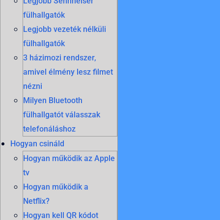
Legjobb Sennheiser
fülhallgatók
Legjobb vezeték nélküli
fülhallgatók
3 házimozi rendszer,
amivel élmény lesz filmet
nézni
Milyen Bluetooth
fülhallgatót válasszak
telefonáláshoz
Hogyan csináld
Hogyan működik az Apple
tv
Hogyan működik a
Netflix?
Hogyan kell QR kódot