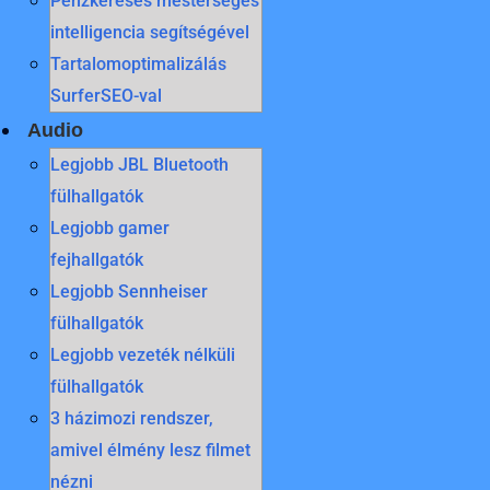
Pénzkeresés mesterséges
intelligencia segítségével
Tartalomoptimalizálás
SurferSEO-val
Audio
Legjobb JBL Bluetooth
fülhallgatók
Legjobb gamer
fejhallgatók
Legjobb Sennheiser
fülhallgatók
Legjobb vezeték nélküli
fülhallgatók
3 házimozi rendszer,
amivel élmény lesz filmet
nézni