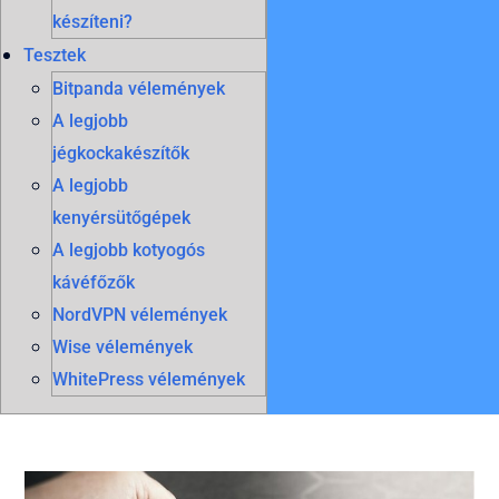
készíteni?
Tesztek
Bitpanda vélemények
A legjobb
jégkockakészítők
A legjobb
kenyérsütőgépek
A legjobb kotyogós
kávéfőzők
NordVPN vélemények
Wise vélemények
WhitePress vélemények