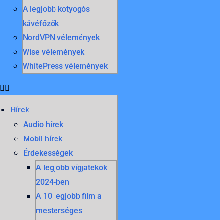
A legjobb kotyogós
kávéfőzők
NordVPN vélemények
Wise vélemények
WhitePress vélemények
Hírek
Audio hírek
Mobil hírek
Érdekességek
A legjobb vígjátékok
2024-ben
A 10 legjobb film a
mesterséges