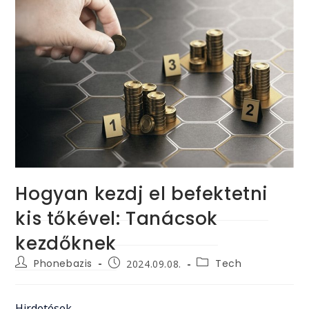
Hogyan kezdj el befektetni
kis tőkével: Tanácsok
kezdőknek
Post
Post
Post
Phonebazis
Tech
2024.09.08.
author:
category:
published:
Hirdetések