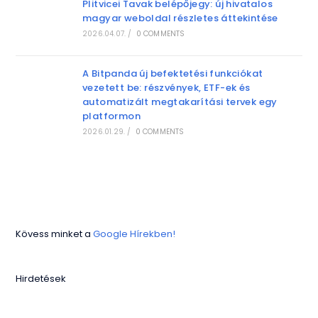
Plitvicei Tavak belépőjegy: új hivatalos
magyar weboldal részletes áttekintése
2026.04.07.
/
0 COMMENTS
A Bitpanda új befektetési funkciókat
vezetett be: részvények, ETF-ek és
automatizált megtakarítási tervek egy
platformon
2026.01.29.
/
0 COMMENTS
Kövess minket a
Google Hírekben!
Hirdetések