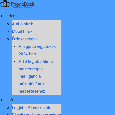
Skip
to
content
Hírek
Audio hírek
Mobil hírek
Érdekességek
A legjobb vígjátékok
2024-ben
A 10 legjobb film a
mesterséges
intelligencia
működésének
megértéséhez
– AI –
Legjobb AI eszközök