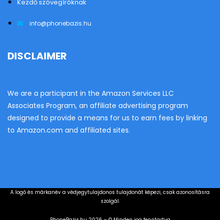
Kezdő szövegíróknak
info@phonebazis.hu
DISCLAIMER
We are a participant in the Amazon Services LLC
Associates Program, an affiliate advertising program
designed to provide a means for us to earn fees by linking
to Amazon.com and affiliated sites.
A logó és márkanév a védjegytulajdonos tulajdonát képezi, csak azonosításra
szolgál.
PhoneBazis.hu 2026 – © Minden jog fenntartva