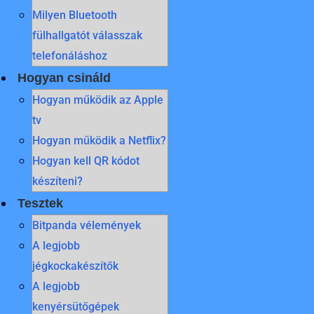
Milyen Bluetooth
fülhallgatót válasszak
telefonáláshoz
Hogyan csináld
Hogyan működik az Apple
tv
Hogyan működik a Netflix?
Hogyan kell QR kódot
készíteni?
Tesztek
Bitpanda vélemények
A legjobb
jégkockakészítők
A legjobb
kenyérsütőgépek