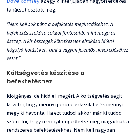
Dave Ramsey
az egyik interjújában nagyon érdekes
tanácsot osztott meg:
“Nem kell sok pénz a befektetés megkezdéséhez. A
befektetés szokása sokkal fontosabb, mint maga az
összeg. A kis összegek következetes elrakása idővel
hógolyó hatást kelt, ami a vagyon jelentős növekedéséhez
vezet.”
Költségvetés készítése a
befektetéshez
Időigényes, de hidd el, megéri. A költségvetés segít
követni, hogy mennyi pénzed érkezik be és mennyi
megy ki havonta. Ha ezt tudod, akkor már ki tudod
számolni, hogy mennyit engedhetsz meg magadnak a
rendszeres befektetésekhez. Nem kell nagyban