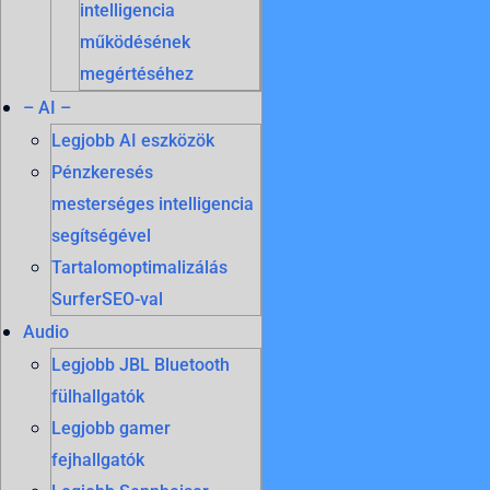
intelligencia
működésének
megértéséhez
– AI –
Legjobb AI eszközök
Pénzkeresés
mesterséges intelligencia
segítségével
Tartalomoptimalizálás
SurferSEO-val
Audio
Legjobb JBL Bluetooth
fülhallgatók
Legjobb gamer
fejhallgatók