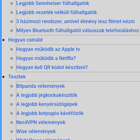
Legjobb Sennheiser fülhallgatók
Legjobb vezeték nélküli fülhallgatók
3 házimozi rendszer, amivel élmény lesz filmet nézni
Milyen Bluetooth fülhallgatót válasszak telefonáláshoz
Hogyan csináld
Hogyan működik az Apple tv
Hogyan működik a Netflix?
Hogyan kell QR kódot készíteni?
Tesztek
Bitpanda vélemények
A legjobb jégkockakészítők
A legjobb kenyérsütőgépek
A legjobb kotyogós kávéfőzők
NordVPN vélemények
Wise vélemények