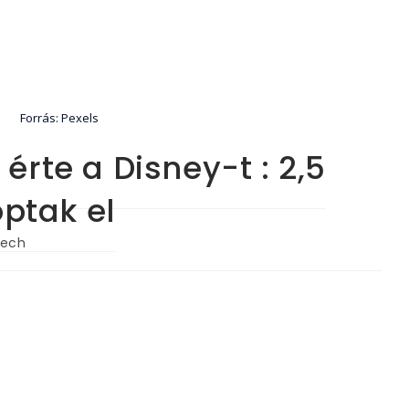
Forrás: Pexels
rte a Disney-t : 2,5
ptak el
ech
ory: