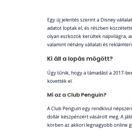
Egy új jelentés szerint a Disney válla
adatot loptak el, és részben közzétett
olyan eszközök kerültek napvilágra, a
valamint néhány vállalati és reklámter
Ki áll a lopás mögött?
Úgy tűnik, hogy a támadást a 2017-ben
követték el.
Mi az a Club Penguin?
A Club Penguin egy rendkívül népszerű
dollár készpénzért vásárolt meg. A ját
körben az akkori legnagyobb online 