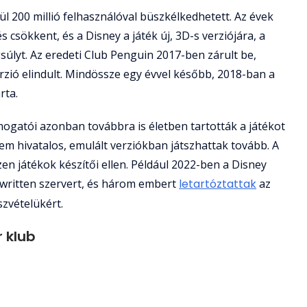
l 200 millió felhasználóval büszkélkedhetett. Az évek
 csökkent, és a Disney a játék új, 3D-s verziójára, a
súlyt. Az eredeti Club Penguin 2017-ben zárult be,
zió elindult. Mindössze egy évvel később, 2018-ban a
rta.
ogatói azonban továbbra is életben tartották a játékot
m hivatalos, emulált verziókban játszhattak tovább. A
n játékok készítői ellen. Például 2022-ben a Disney
ewritten szervert, és három embert
letartóztattak
az
szvételükért.
 klub