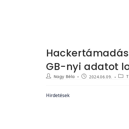
Hackertámadás é
GB-nyi adatot lo
Post
Post
Post
Nagy Béla
T
2024.06.09.
author:
categ
published:
Hirdetések