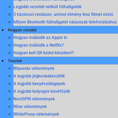
Legjobb vezeték nélküli fülhallgatók
3 házimozi rendszer, amivel élmény lesz filmet nézni
Milyen Bluetooth fülhallgatót válasszak telefonáláshoz
Hogyan csináld
Hogyan működik az Apple tv
Hogyan működik a Netflix?
Hogyan kell QR kódot készíteni?
Tesztek
Bitpanda vélemények
A legjobb jégkockakészítők
A legjobb kenyérsütőgépek
A legjobb kotyogós kávéfőzők
NordVPN vélemények
Wise vélemények
WhitePress vélemények