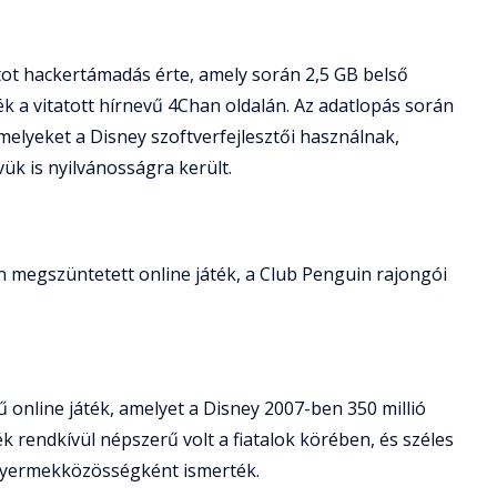
latot hackertámadás érte, amely során 2,5 GB belső
ék a vitatott hírnevű 4Chan oldalán. Az adatlopás során
melyeket a Disney szoftverfejlesztői használnak,
vük is nyilvánosságra került.
 megszüntetett online játék, a Club Penguin rajongói
 online játék, amelyet a Disney 2007-ben 350 millió
ék rendkívül népszerű volt a fiatalok körében, és széles
gyermekközösségként ismerték.