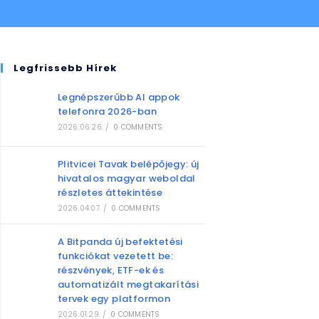
Legfrissebb Hírek
Legnépszerűbb AI appok
telefonra 2026-ban
2026.06.26.
/
0 COMMENTS
Plitvicei Tavak belépőjegy: új
hivatalos magyar weboldal
részletes áttekintése
2026.04.07.
/
0 COMMENTS
A Bitpanda új befektetési
funkciókat vezetett be:
részvények, ETF-ek és
automatizált megtakarítási
tervek egy platformon
2026.01.29.
/
0 COMMENTS