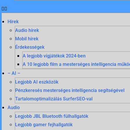
Hírek
Audio hírek
Mobil hírek
Érdekességek
A legjobb vígjátékok 2024-ben
A 10 legjobb film a mesterséges intelligencia mű
– AI –
Legjobb AI eszközök
Pénzkeresés mesterséges intelligencia segítségével
Tartalomoptimalizálás SurferSEO-val
Audio
Legjobb JBL Bluetooth fülhallgatók
Legjobb gamer fejhallgatók