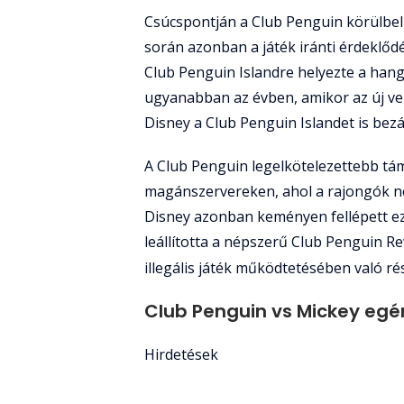
Csúcspontján a Club Penguin körülbelü
során azonban a játék iránti érdeklődés
Club Penguin Islandre helyezte a hang
ugyanabban az évben, amikor az új ver
Disney a Club Penguin Islandet is bezá
A Club Penguin legelkötelezettebb tám
magánszervereken, ahol a rajongók ne
Disney azonban keményen fellépett eze
leállította a népszerű Club Penguin R
illegális játék működtetésében való ré
Club Penguin vs Mickey egér
Hirdetések