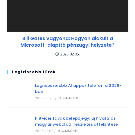
Bill Gates vagyona: Hogyan alakult a
Microsoft-alapító pénzügyi helyzete?
2025.02.05.
Legfrissebb Hírek
Legnépszerűbb AI appok telefonra 2026-
ban
2026.06.26.
/
0 COMMENTS
Plitvicei Tavak belépőjegy: új hivatalos
magyar weboldal részletes áttekintése
2026.04.07.
/
0 COMMENTS