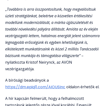
„
Továbbra is arra összpontosítunk, hogy megvalósítsuk
üzleti stratégiánkat, beleértve a közvetlen értékesítési
modellünk modernizálását, a márka újjászületését és
további növekedési pályára állítását. Amióta az év elején
vezérigazgató lettem, hatalmas energiát jelent számomra
legnagyobb erősségünk és egyben lehetőségünk is,
elkötelezett munkatársaink és közel 2 milliós Tanácsadói
bázisunk munkája és támogatása világszerte”
–
nyilatkozta Kristof Neirynck, az AVON
vezérigazgatója.
A bírósági beadványok a
https://dm.epiq11.com/AIOUSInc
oldalon érhetők el.
A hír kapcsán felmerült, hogy a felhalmozott
tartozások jelentős része jóval korábbi, Egyesült