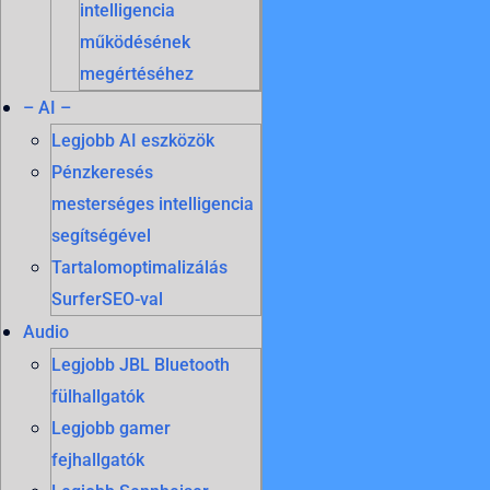
intelligencia
működésének
megértéséhez
– AI –
Legjobb AI eszközök
Pénzkeresés
mesterséges intelligencia
segítségével
Tartalomoptimalizálás
SurferSEO-val
Audio
Legjobb JBL Bluetooth
fülhallgatók
Legjobb gamer
fejhallgatók