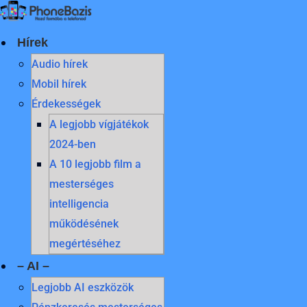
Skip
to
content
Hírek
Audio hírek
Mobil hírek
Érdekességek
A legjobb vígjátékok
2024-ben
A 10 legjobb film a
mesterséges
intelligencia
működésének
megértéséhez
– AI –
Legjobb AI eszközök