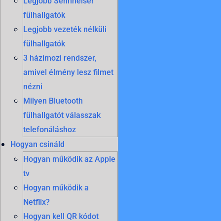
Legjobb Sennheiser
fülhallgatók
Legjobb vezeték nélküli
fülhallgatók
3 házimozi rendszer,
amivel élmény lesz filmet
nézni
Milyen Bluetooth
fülhallgatót válasszak
telefonáláshoz
Hogyan csináld
Hogyan működik az Apple
tv
Hogyan működik a
Netflix?
Hogyan kell QR kódot