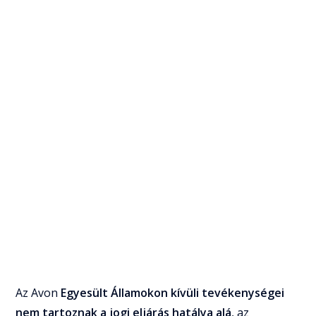
Az Avon
Egyesült Államokon kívüli tevékenységei
nem tartoznak a jogi eljárás hatálya alá
, az