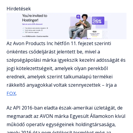
Hirdetések
Az Avon Products Inc hétfőn 11. fejezet szerinti
önkéntes csődeljárást jelentett be, mivel a
szépségápolási márka igyekszik kezelni adósságát és
jogi kötelezettségeit, amelyek olyan perekből
erednek, amelyek szerint talkumalapú termékei
rákkeltő anyagokkal voltak szennyezettek – írja a
FOX
.
Az API 2016-ban eladta észak-amerikai üzletágát, de
megmaradt az AVON márka Egyesült Államokon kívül
működő operatív egységeinek holdingtársasága,
amely 2016 óta nem értékesít terméket még az