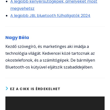
A legjobb kenyérsütőgépek, amelyeket most
megvehetsz
A legjobb JBL bluetooth fülhallgatók 2024
Nagy Béla
Kezdő szövegíró, és marketinges aki imádja a
technológia világát. Kedvencei közé tartoznak az
okostelefonok, és a számítógépek. De bármilyen
Bluetooth-os kütyüvel eljátszik szabadidejében.
EZ A CIKK IS ÉRDEKELHET