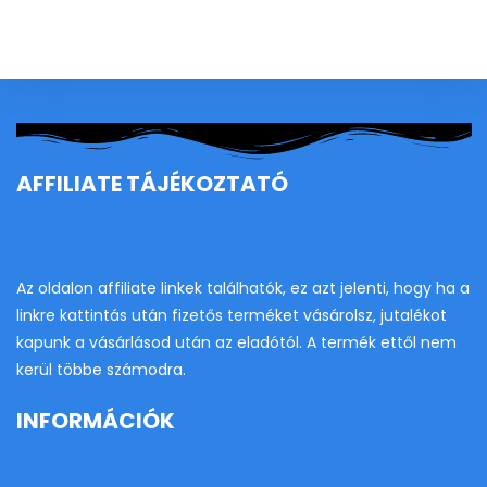
to
clo
th
se
pan
AFFILIATE TÁJÉKOZTATÓ
Az oldalon affiliate linkek találhatók, ez azt jelenti, hogy ha a
linkre kattintás után fizetős terméket vásárolsz, jutalékot
kapunk a vásárlásod után az eladótól. A termék ettől nem
kerül többe számodra.
INFORMÁCIÓK