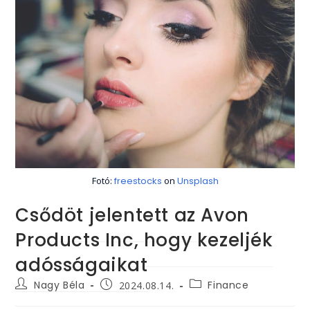
Fotó:
freestocks
on
Unsplash
Csődöt jelentett az Avon
Products Inc, hogy kezeljék
adósságaikat
Post
Post
Post
Nagy Béla
Finance
2024.08.14.
author:
category:
published: