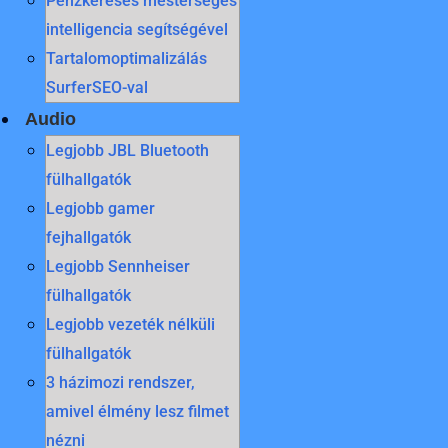
Pénzkeresés mesterséges
intelligencia segítségével
Tartalomoptimalizálás
SurferSEO-val
Audio
Legjobb JBL Bluetooth
fülhallgatók
Legjobb gamer
fejhallgatók
Legjobb Sennheiser
fülhallgatók
Legjobb vezeték nélküli
fülhallgatók
3 házimozi rendszer,
amivel élmény lesz filmet
nézni