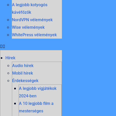
A legjobb kotyogós
kávéfőzők
NordVPN vélemények
Wise vélemények
WhitePress vélemények
Hírek
Audio hírek
Mobil hírek
Érdekességek
A legjobb vígjátékok
2024-ben
A 10 legjobb film a
mesterséges