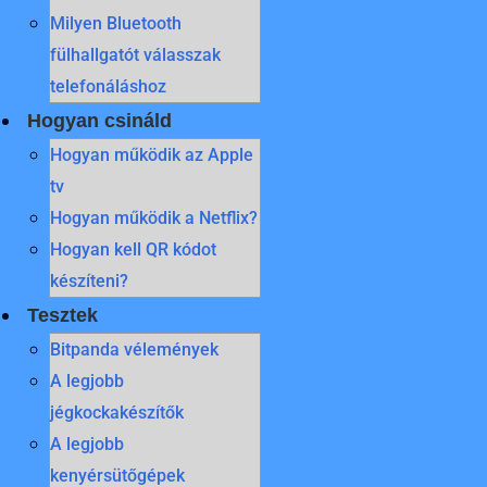
Milyen Bluetooth
fülhallgatót válasszak
telefonáláshoz
Hogyan csináld
Hogyan működik az Apple
tv
Hogyan működik a Netflix?
Hogyan kell QR kódot
készíteni?
Tesztek
Bitpanda vélemények
A legjobb
jégkockakészítők
A legjobb
kenyérsütőgépek