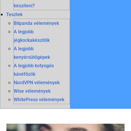
készíteni?
Tesztek
Bitpanda vélemények
A legjobb
jégkockakészítők
A legjobb
kenyérsütőgépek
A legjobb kotyogós
kávéfőzők
NordVPN vélemények
Wise vélemények
WhitePress vélemények