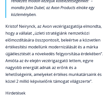
rendezett módon kezeljük kötelezettségeinket” –
mondta John Dubel, az Avon Products elnöke egy
közleményben.
Kristof Neirynck, az Avon vezérigazgatója elmondta,
hogy a vállalat „üzleti stratégiánk nemzetközi
előmozdítására összpontosít, beleértve a közvetlen
értékesítési modellünk modernizálását és a márka
újjáélesztését a növekedés felgyorsítása érdekében”.
Amióta az év elején vezérigazgató lettem, egyre
nagyobb energiát adnak az erőnk és a
lehetőségeink, amelyeket értékes munkatársaink és
közel 2 millió képviselőnk támogat világszerte”.
Hirdetések