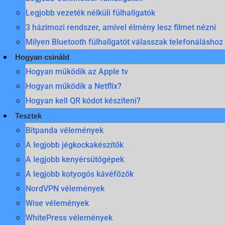
Legjobb vezeték nélküli fülhallgatók
3 házimozi rendszer, amivel élmény lesz filmet nézni
Milyen Bluetooth fülhallgatót válasszak telefonáláshoz
Hogyan csináld
Hogyan működik az Apple tv
Hogyan működik a Netflix?
Hogyan kell QR kódot készíteni?
Tesztek
Bitpanda vélemények
A legjobb jégkockakészítők
A legjobb kenyérsütőgépek
A legjobb kotyogós kávéfőzők
NordVPN vélemények
Wise vélemények
WhitePress vélemények