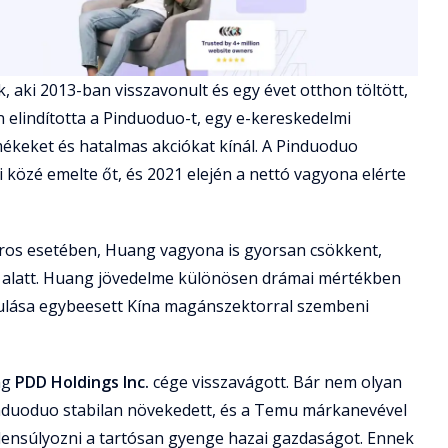
 aki 2013-ban visszavonult és egy évet otthon töltött,
n elindította a Pinduoduo-t, egy e-kereskedelmi
mékeket és hatalmas akciókat kínál. A Pinduoduo
közé emelte őt, és 2021 elején a nettó vagyona elérte
ros esetében, Huang vagyona is gyorsan csökkent,
v alatt. Huang jövedelme különösen drámai mértékben
ssulása egybeesett Kína magánszektorral szembeni
ng
PDD Holdings Inc.
cége visszavágott. Bár nem olyan
nduoduo stabilan növekedett, és a Temu márkanevével
ellensúlyozni a tartósan gyenge hazai gazdaságot. Ennek