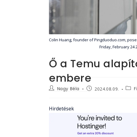
Colin Huang, founder of Pingduoduo.com, poses
Friday, February 24
Ő a Temu alapít
embere
Post
Post
Post
Nagy Béla
F
2024.08.09.
author:
categ
published:
Hirdetések