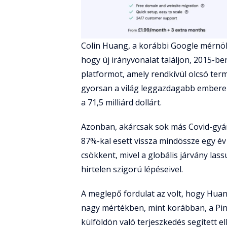
Colin Huang, a korábbi Google mérnök,
hogy új irányvonalat találjon, 2015-be
platformot, amely rendkívül olcsó ter
gyorsan a világ leggazdagabb emberei 
a 71,5 milliárd dollárt.
Azonban, akárcsak sok más Covid-gyá
87%-kal esett vissza mindössze egy é
csökkent, mivel a globális járvány la
hirtelen szigorú lépéseivel.
A meglepő fordulat az volt, hogy Hua
nagy mértékben, mint korábban, a Pi
külföldön való terjeszkedés segített 