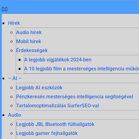
Hírek
Audio hírek
Mobil hírek
Érdekességek
A legjobb vígjátékok 2024-ben
A 10 legjobb film a mesterséges intelligencia mű
– AI –
Legjobb AI eszközök
Pénzkeresés mesterséges intelligencia segítségével
Tartalomoptimalizálás SurferSEO-val
Audio
Legjobb JBL Bluetooth fülhallgatók
Legjobb gamer fejhallgatók