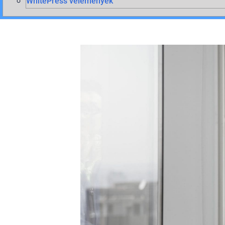
WhitePress vélemények