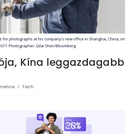
 for photographs at his company's new office in Shanghai, China, on
 2017. Photographer: Qilai Shen/Bloomberg
ója, Kína leggazdagabb
inance
/
Tech
ory: