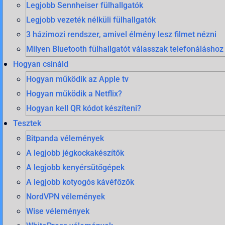
Legjobb Sennheiser fülhallgatók
Legjobb vezeték nélküli fülhallgatók
3 házimozi rendszer, amivel élmény lesz filmet nézni
Milyen Bluetooth fülhallgatót válasszak telefonáláshoz
Hogyan csináld
Hogyan működik az Apple tv
Hogyan működik a Netflix?
Hogyan kell QR kódot készíteni?
Tesztek
Bitpanda vélemények
A legjobb jégkockakészítők
A legjobb kenyérsütőgépek
A legjobb kotyogós kávéfőzők
NordVPN vélemények
Wise vélemények