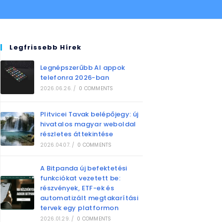
Legfrissebb Hírek
Legnépszerűbb AI appok
telefonra 2026-ban
2026.06.26.
/
0 COMMENTS
Plitvicei Tavak belépőjegy: új
hivatalos magyar weboldal
részletes áttekintése
2026.04.07.
/
0 COMMENTS
A Bitpanda új befektetési
funkciókat vezetett be:
részvények, ETF-ek és
automatizált megtakarítási
tervek egy platformon
2026.01.29.
/
0 COMMENTS