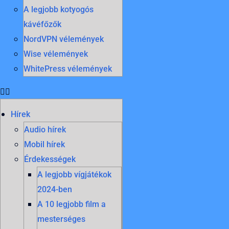
A legjobb kotyogós
kávéfőzők
NordVPN vélemények
Wise vélemények
WhitePress vélemények
Hírek
Audio hírek
Mobil hírek
Érdekességek
A legjobb vígjátékok
2024-ben
A 10 legjobb film a
mesterséges