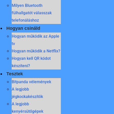
Milyen Bluetooth
fülhallgatót válasszak
telefonáláshoz
Hogyan csináld
Hogyan működik az Apple
tv
Hogyan működik a Netflix?
Hogyan kell QR kódot
készíteni?
Tesztek
Bitpanda vélemények
A legjobb
jégkockakészítők
A legjobb
kenyérsütőgépek