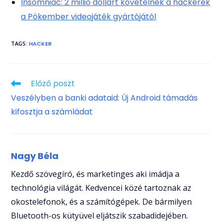
Insomniac: 2 millió dollárt követelnek a hackerek
a Pókember videojáték gyártójától
TAGS
:
HACKER
Read
Előző poszt
more
Veszélyben a banki adataid: Új Android támadás
articles
kifosztja a számládat
Nagy Béla
Kezdő szövegíró, és marketinges aki imádja a
technológia világát. Kedvencei közé tartoznak az
okostelefonok, és a számítógépek. De bármilyen
Bluetooth-os kütyüvel eljátszik szabadidejében.