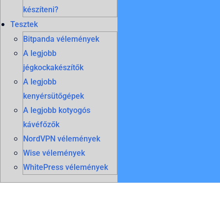
készíteni?
Tesztek
Bitpanda vélemények
A legjobb
jégkockakészítők
A legjobb
kenyérsütőgépek
A legjobb kotyogós
kávéfőzők
NordVPN vélemények
Wise vélemények
WhitePress vélemények