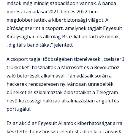
mások még mindig szabadlábon vannak. A banda
merész támadásai 2021-ben és 2022-ben
megdöbbentették a kiberbiztonsági világot. A
bíróság szerint a csoport, amelynek tagjait Egyesült
Királyságban és állítólag Brazíliában tartózkodnak,
„digitális banditákat” jelentett.
A csoport tagjai többségében tizenévesek „cselszerű
trükköket” használtak a Microsoft és a Revoluthoz
való betörések alkalmával. Támadásaik során a
hackerek rendszeresen nyilvánosan ünnepelték
bűneiket és szidalmazták áldozataikat a Telegram
nevű közösségi hálózati alkalmazásban angolul és
portugálul.
Ez az akció az Egyesült Államok kiberhatóságát arra
késztette, hogy hosszú jelentést adjon ki a Lapsus$