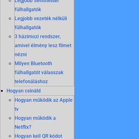
Legjobb Sennheiser
fülhallgatók
Legjobb vezeték nélküli
fülhallgatók
3 házimozi rendszer,
amivel élmény lesz filmet
nézni
Milyen Bluetooth
fülhallgatót válasszak
telefonáláshoz
Hogyan csináld
Hogyan működik az Apple
tv
Hogyan működik a
Netflix?
Hogyan kell QR kódot