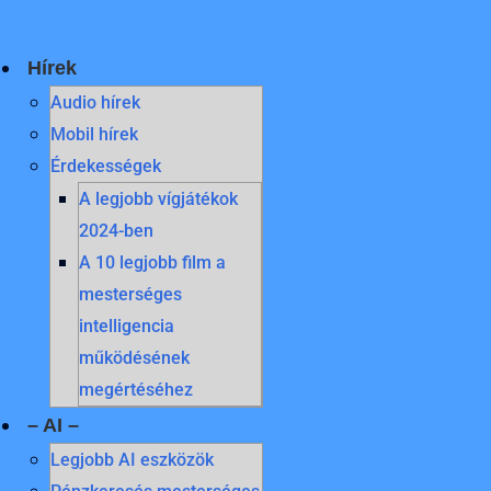
Skip
to
content
Hírek
Audio hírek
Mobil hírek
Érdekességek
A legjobb vígjátékok
2024-ben
A 10 legjobb film a
mesterséges
intelligencia
működésének
megértéséhez
– AI –
Legjobb AI eszközök