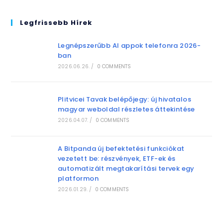
Legfrissebb Hírek
Legnépszerűbb AI appok telefonra 2026-
ban
2026.06.26.
/
0 COMMENTS
Plitvicei Tavak belépőjegy: új hivatalos
magyar weboldal részletes áttekintése
2026.04.07.
/
0 COMMENTS
A Bitpanda új befektetési funkciókat
vezetett be: részvények, ETF-ek és
automatizált megtakarítási tervek egy
platformon
2026.01.29.
/
0 COMMENTS