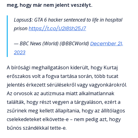
meg, hogy már nem jelent veszélyt.
Lapsus$: GTA 6 hacker sentenced to life in hospital
prison
https://t.co/U2I8Sh25J7
— BBC News (World) (@BBCWorld)
December 21,
2023
A bírósági meghallgatáson kiderült, hogy Kurtaj
erőszakos volt a fogva tartása során, több tucat
jelentés érkezett sérülésekről vagy vagyonkárokról.
Az orvosok az autizmusa miatt alkalmatlannak
találták, hogy részt vegyen a tárgyaláson, ezért a
zsűrinek meg kellett állapítania, hogy az állítólagos
cselekedeteket elkövette-e – nem pedig azt, hogy
bűnös szándékkal tette-e.