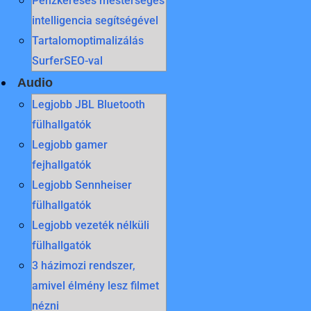
Pénzkeresés mesterséges
intelligencia segítségével
Tartalomoptimalizálás
SurferSEO-val
Audio
Legjobb JBL Bluetooth
fülhallgatók
Legjobb gamer
fejhallgatók
Legjobb Sennheiser
fülhallgatók
Legjobb vezeték nélküli
fülhallgatók
3 házimozi rendszer,
amivel élmény lesz filmet
nézni