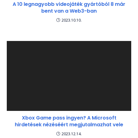
A 10 legnagyobb videojáték gyártóból 8 már
bent van a Web3-ban
2023.10.10.
Xbox Game pass ingyen? A Microsoft
hirdetések nézéséért megjutalmazhat vele
2023.12.14.