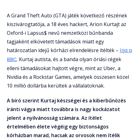
A Grand Theft Auto (GTA) játék következő részének
kiszivárogtatója, a 18 éves hackert, Arion Kurtajt az
Oxford-i Lapsus$ nevű nemzetközi bűnbanda
tagjaként elkövetett támadások miatt egy
határozatlan idejű kórházi elrendelésre ítélték –
írja a
BBC
. Kurtaj autista, és a banda olyan óriási cégek
elleni támadásokat hajtott végre, mint az Uber, a
Nvidia és a Rockstar Games, amelyek összesen közel
10 millió dollárba kerültek a vállalatoknak.
A bíró szerint Kurtaj készségei és a kiberbűnözés
iránti vágya miatt továbbra is nagy kockázatot
jelent a nyilvánosság számára. Az ítélet
értelmében élete végéig egy biztonságos
kórházban marad, hacsak az orvosok nem ítélik