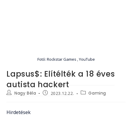
Fotó: Rockstar Games , YouTube
Lapsus$: Elítélték a 18 éves
autista hackert
Post
Post
Post
Nagy Béla
Gaming
2023.12.22.
author:
category:
published:
Hirdetések