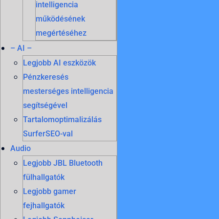
intelligencia
működésének
megértéséhez
– AI –
Legjobb AI eszközök
Pénzkeresés
mesterséges intelligencia
segítségével
Tartalomoptimalizálás
SurferSEO-val
Audio
Legjobb JBL Bluetooth
fülhallgatók
Legjobb gamer
fejhallgatók