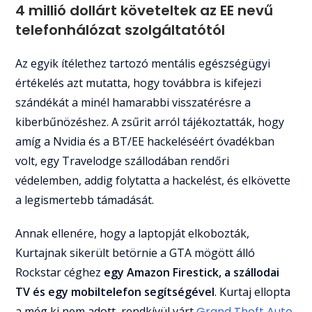
4 millió dollárt követeltek az EE nevű
telefonhálózat szolgáltatótól
Az egyik ítélethez tartozó mentális egészségügyi
értékelés azt mutatta, hogy továbbra is kifejezi
szándékát a minél hamarabbi visszatérésre a
kiberbűnözéshez. A zsűrit arról tájékoztatták, hogy
amíg a Nvidia és a BT/EE hackeléséért óvadékban
volt, egy Travelodge szállodában rendőri
védelemben, addig folytatta a hackelést, és elkövette
a legismertebb támadását.
Annak ellenére, hogy a laptopját elkobozták,
Kurtajnak sikerült betörnie a GTA mögött álló
Rockstar céghez
egy Amazon Firestick, a szállodai
TV és egy mobiltelefon segítségével
. Kurtaj ellopta
a még ki nem adott, rendkívül várt
Grand Theft Auto