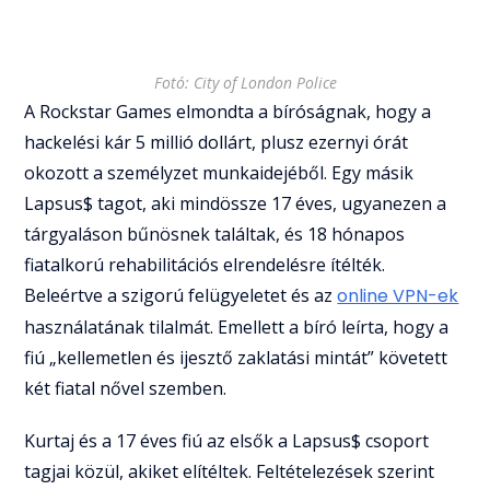
Fotó: City of London Police
A Rockstar Games elmondta a bíróságnak, hogy a
hackelési kár 5 millió dollárt, plusz ezernyi órát
okozott a személyzet munkaidejéből. Egy másik
Lapsus$ tagot, aki mindössze 17 éves, ugyanezen a
tárgyaláson bűnösnek találtak, és 18 hónapos
fiatalkorú rehabilitációs elrendelésre ítélték.
Beleértve a szigorú felügyeletet és az
online VPN-ek
használatának tilalmát. Emellett a bíró leírta, hogy a
fiú „kellemetlen és ijesztő zaklatási mintát” követett
két fiatal nővel szemben.
Kurtaj és a 17 éves fiú az elsők a Lapsus$ csoport
tagjai közül, akiket elítéltek. Feltételezések szerint