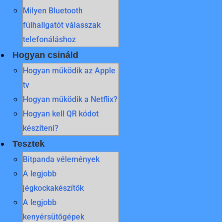
Milyen Bluetooth
fülhallgatót válasszak
telefonáláshoz
Hogyan csináld
Hogyan működik az Apple
tv
Hogyan működik a Netflix?
Hogyan kell QR kódot
készíteni?
Tesztek
Bitpanda vélemények
A legjobb
jégkockakészítők
A legjobb
kenyérsütőgépek