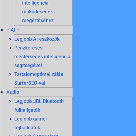
intelligencia
működésének
megértéséhez
– AI –
Legjobb AI eszközök
Pénzkeresés
mesterséges intelligencia
segítségével
Tartalomoptimalizálás
SurferSEO-val
Audio
Legjobb JBL Bluetooth
fülhallgatók
Legjobb gamer
fejhallgatók