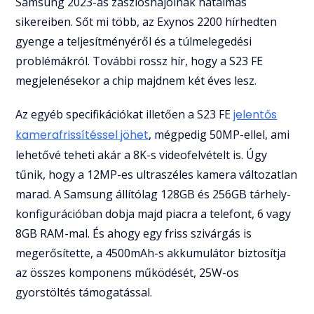
Samsung 2023-as zászlóshajóinak hatalmas
sikereiben. Sőt mi több, az Exynos 2200 hírhedten
gyenge a teljesítményéről és a túlmelegedési
problémákról. További rossz hír, hogy a S23 FE
megjelenésekor a chip majdnem két éves lesz.
Az egyéb specifikációkat illetően a S23 FE
jelentős
kamerafrissítéssel jöhet
, mégpedig 50MP-ellel, ami
lehetővé teheti akár a 8K-s videofelvételt is. Úgy
tűnik, hogy a 12MP-es ultraszéles kamera változatlan
marad. A Samsung állítólag 128GB és 256GB tárhely-
konfigurációban dobja majd piacra a telefont, 6 vagy
8GB RAM-mal. És ahogy egy friss szivárgás is
megerősítette, a 4500mAh-s akkumulátor biztosítja
az összes komponens működését, 25W-os
gyorstöltés támogatással.