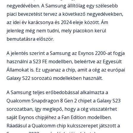
negyedévében. A Samsung állítólag egy szélesebb
piaci bevezetést tervez a következő negyedévekben,
az idei év karácsonya és 2024 eleje között. Ám
jelenleg még nem tudni, mely piacokon kerül
bemutatásra először.
A jelentés szerint a Samsung az Exynos 2200-at fogja
használni a S23 FE modellben, beleértve az Egyesült
Államokat is. Ez ugyanaz a chip, amit a cég az európai
Galaxy S22 sorozatú modellekben használt.
A Samsung teljes erőbedobással alkalmazta a
Qualcomm Snapdragon 8 Gen 2 chipet a Galaxy S23
sorozatban, így meglepő, hogy a cég visszatérhet
saját Exynos chipjéhez a Fan Edition modellben.
Ráadásul a Qualcomm chip kulcsszerepet játszott a