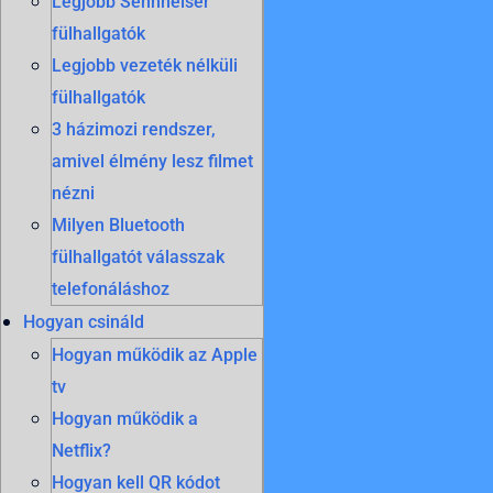
Legjobb Sennheiser
fülhallgatók
Legjobb vezeték nélküli
fülhallgatók
3 házimozi rendszer,
amivel élmény lesz filmet
nézni
Milyen Bluetooth
fülhallgatót válasszak
telefonáláshoz
Hogyan csináld
Hogyan működik az Apple
tv
Hogyan működik a
Netflix?
Hogyan kell QR kódot