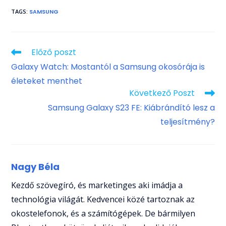
TAGS
:
SAMSUNG
Read
Előző poszt
more
Galaxy Watch: Mostantól a Samsung okosórája is
articles
életeket menthet
Következő Poszt
Samsung Galaxy S23 FE: Kiábrándító lesz a
teljesítmény?
Nagy Béla
Kezdő szövegíró, és marketinges aki imádja a
technológia világát. Kedvencei közé tartoznak az
okostelefonok, és a számítógépek. De bármilyen