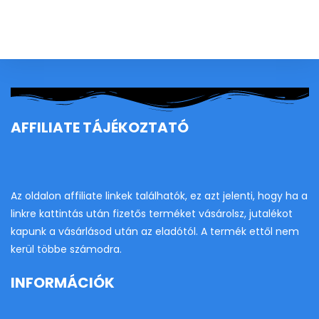
to
clo
th
se
pan
AFFILIATE TÁJÉKOZTATÓ
Az oldalon affiliate linkek találhatók, ez azt jelenti, hogy ha a
linkre kattintás után fizetős terméket vásárolsz, jutalékot
kapunk a vásárlásod után az eladótól. A termék ettől nem
kerül többe számodra.
INFORMÁCIÓK