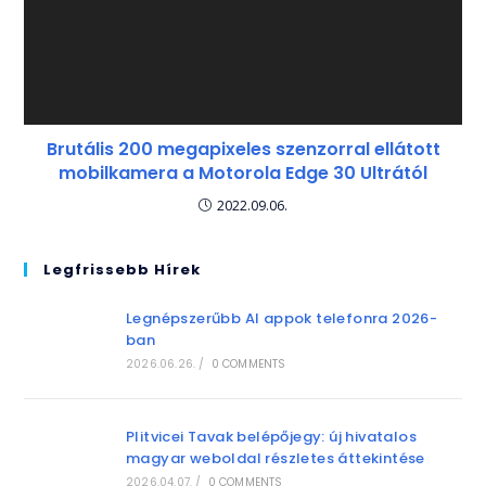
Brutális 200 megapixeles szenzorral ellátott
mobilkamera a Motorola Edge 30 Ultrától
2022.09.06.
Legfrissebb Hírek
Legnépszerűbb AI appok telefonra 2026-
ban
2026.06.26.
/
0 COMMENTS
Plitvicei Tavak belépőjegy: új hivatalos
magyar weboldal részletes áttekintése
2026.04.07.
/
0 COMMENTS