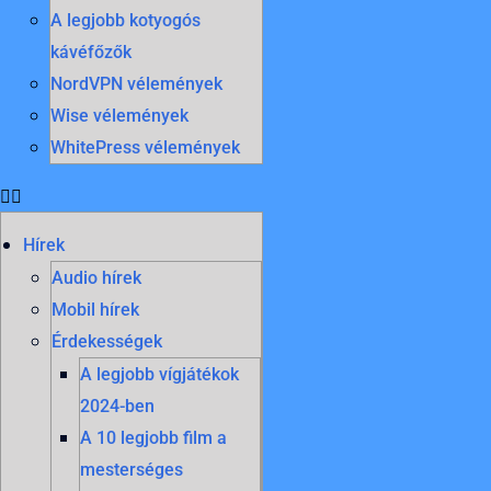
A legjobb kotyogós
kávéfőzők
NordVPN vélemények
Wise vélemények
WhitePress vélemények
Hírek
Audio hírek
Mobil hírek
Érdekességek
A legjobb vígjátékok
2024-ben
A 10 legjobb film a
mesterséges