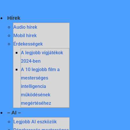
Skip
to
content
Hírek
Audio hírek
Mobil hírek
Érdekességek
A legjobb vígjátékok
2024-ben
A 10 legjobb film a
mesterséges
intelligencia
működésének
megértéséhez
– AI –
Legjobb AI eszközök