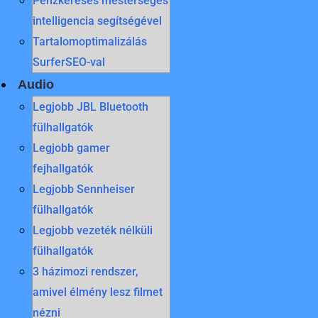
Pénzkeresés mesterséges
intelligencia segítségével
Tartalomoptimalizálás
SurferSEO-val
Audio
Legjobb JBL Bluetooth
fülhallgatók
Legjobb gamer
fejhallgatók
Legjobb Sennheiser
fülhallgatók
Legjobb vezeték nélküli
fülhallgatók
3 házimozi rendszer,
amivel élmény lesz filmet
nézni