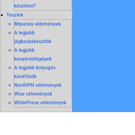
készíteni?
Tesztek
Bitpanda vélemények
A legjobb
jégkockakészítők
A legjobb
kenyérsütőgépek
A legjobb kotyogós
kávéfőzők
NordVPN vélemények
Wise vélemények
WhitePress vélemények