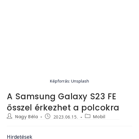
Képforrás: Unsplash
A Samsung Galaxy S23 FE
ősszel érkezhet a polcokra
Post
Post
Post
Nagy Béla
Mobil
2023.06.15.
author:
category:
published:
Hirdetések