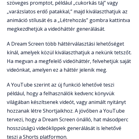
szöveges promptot, például „cukorkás táj” vagy
„varázslatos erdő patakkal,” majd kiválaszthatjuk az
animáció stílusát és a „Létrehozás” gombra kattintva
megkezdhetjük a videóháttér generálását.
A Dream Screen több háttérválasztási lehetőséget
kínál, amelyek közül kiválaszthatjuk a nekünk tetszőt.
Ha megvan a megfelelő videóháttér, felvehetjük saját
videónkat, amelyen ez a háttér jelenik meg.
A YouTube szerint az új funkció lehetővé teszi
például, hogy a felhasználók kedvenc könyvük
világában készítsenek videót, vagy animált nyitányt
hozzanak létre Shortjaikhoz. A jövőben a YouTube
tervezi, hogy a Dream Screen önálló, hat másodperc
hosszúságú videóklippek generálását is lehetővé
teszi a Shorts platformon.