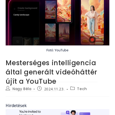
Fotó: YouTube
Mesterséges intelligencia
által generált videóháttér
újít a YouTube
Post
Post
Post
Nagy Béla
Tech
2024.11.23.
author:
category:
published:
Hirdetések