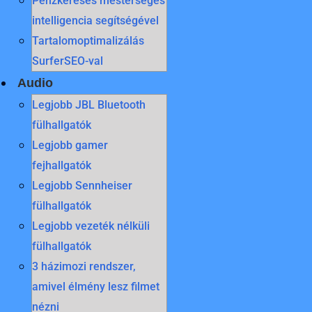
Pénzkeresés mesterséges
intelligencia segítségével
Tartalomoptimalizálás
SurferSEO-val
Audio
Legjobb JBL Bluetooth
fülhallgatók
Legjobb gamer
fejhallgatók
Legjobb Sennheiser
fülhallgatók
Legjobb vezeték nélküli
fülhallgatók
3 házimozi rendszer,
amivel élmény lesz filmet
nézni