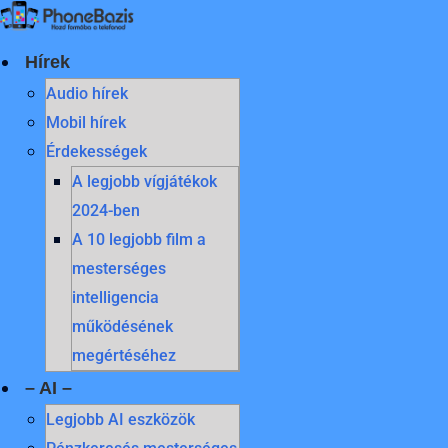
Skip
to
content
Hírek
Audio hírek
Mobil hírek
Érdekességek
A legjobb vígjátékok
2024-ben
A 10 legjobb film a
mesterséges
intelligencia
működésének
megértéséhez
– AI –
Legjobb AI eszközök