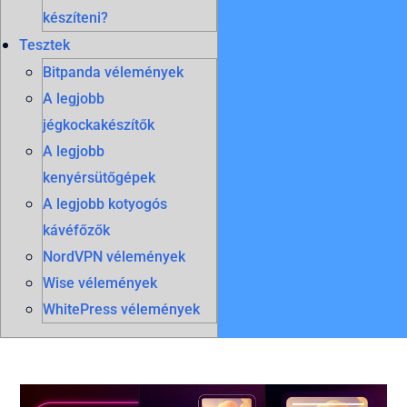
készíteni?
Tesztek
Bitpanda vélemények
A legjobb
jégkockakészítők
A legjobb
kenyérsütőgépek
A legjobb kotyogós
kávéfőzők
NordVPN vélemények
Wise vélemények
WhitePress vélemények