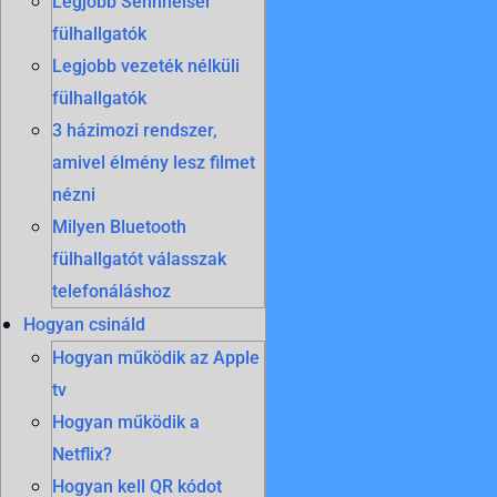
Legjobb Sennheiser
fülhallgatók
Legjobb vezeték nélküli
fülhallgatók
3 házimozi rendszer,
amivel élmény lesz filmet
nézni
Milyen Bluetooth
fülhallgatót válasszak
telefonáláshoz
Hogyan csináld
Hogyan működik az Apple
tv
Hogyan működik a
Netflix?
Hogyan kell QR kódot