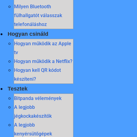
Milyen Bluetooth
fülhallgatót válasszak
telefonáláshoz
Hogyan csináld
Hogyan működik az Apple
tv
Hogyan működik a Netflix?
Hogyan kell QR kódot
készíteni?
Tesztek
Bitpanda vélemények
A legjobb
jégkockakészítők
A legjobb
kenyérsütőgépek