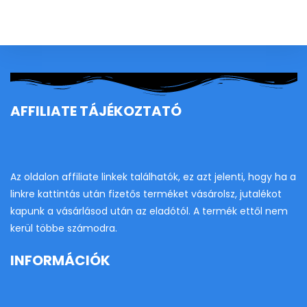
clo
th
se
pan
AFFILIATE TÁJÉKOZTATÓ
Az oldalon affiliate linkek találhatók, ez azt jelenti, hogy ha a
linkre kattintás után fizetős terméket vásárolsz, jutalékot
kapunk a vásárlásod után az eladótól. A termék ettől nem
kerül többe számodra.
INFORMÁCIÓK