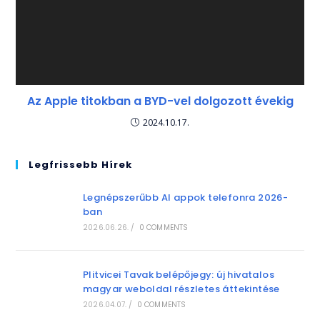
Az Apple titokban a BYD-vel dolgozott évekig
2024.10.17.
Legfrissebb Hírek
Legnépszerűbb AI appok telefonra 2026-
ban
2026.06.26.
/
0 COMMENTS
Plitvicei Tavak belépőjegy: új hivatalos
magyar weboldal részletes áttekintése
2026.04.07.
/
0 COMMENTS