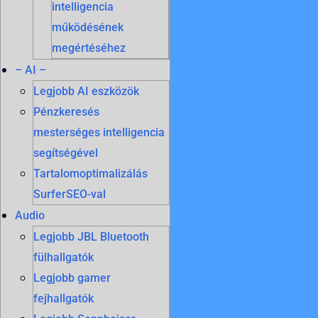
intelligencia
működésének
megértéséhez
– AI –
Legjobb AI eszközök
Pénzkeresés
mesterséges intelligencia
segítségével
Tartalomoptimalizálás
SurferSEO-val
Audio
Legjobb JBL Bluetooth
fülhallgatók
Legjobb gamer
fejhallgatók