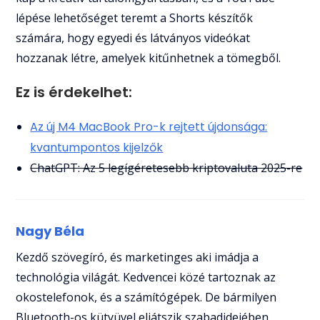
lépése lehetőséget teremt a Shorts készítők
számára, hogy egyedi és látványos videókat
hozzanak létre, amelyek kitűnhetnek a tömegből.
Ez is érdekelhet:
Az új M4 MacBook Pro-k rejtett újdonsága:
kvantumpontos kijelzők
ChatGPT: Az 5 legígéretesebb kriptovaluta 2025-re
Nagy Béla
Kezdő szövegíró, és marketinges aki imádja a
technológia világát. Kedvencei közé tartoznak az
okostelefonok, és a számítógépek. De bármilyen
Bluetooth-os kütyüvel eljátszik szabadidejében.