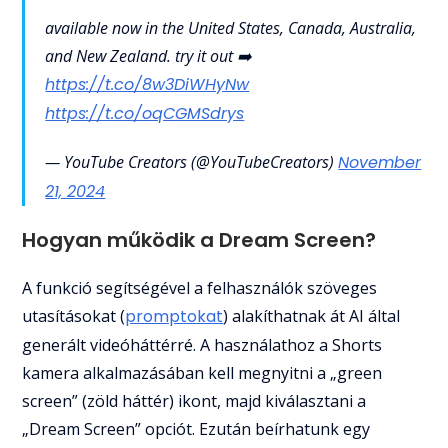
available now in the United States, Canada, Australia,
and New Zealand. try it out ➡️
https://t.co/8w3DiWHyNw
https://t.co/oqCGMSdrys
— YouTube Creators (@YouTubeCreators)
November
21, 2024
Hogyan működik a Dream Screen?
A funkció segítségével a felhasználók szöveges
utasításokat (
promptokat
) alakíthatnak át AI által
generált videóháttérré. A használathoz a Shorts
kamera alkalmazásában kell megnyitni a „green
screen” (zöld háttér) ikont, majd kiválasztani a
„Dream Screen” opciót. Ezután beírhatunk egy