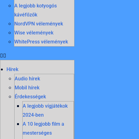
A legjobb kotyogós
kávéfőzők
NordVPN vélemények
Wise vélemények
WhitePress vélemények
Hírek
Audio hírek
Mobil hírek
Érdekességek
A legjobb vígjátékok
2024-ben
A 10 legjobb film a
mesterséges