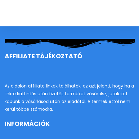
to
clo
th
se
pan
AFFILIATE TÁJÉKOZTATÓ
Az oldalon affiliate linkek találhatók, ez azt jelenti, hogy ha a
linkre kattintás után fizetős terméket vásárolsz, jutalékot
kapunk a vásárlásod után az eladótól. A termék ettől nem
kerül többe számodra.
INFORMÁCIÓK