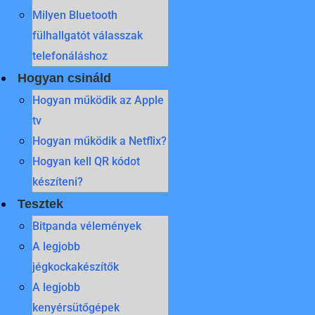
Milyen Bluetooth
fülhallgatót válasszak
telefonáláshoz
Hogyan csináld
Hogyan működik az Apple
tv
Hogyan működik a Netflix?
Hogyan kell QR kódot
készíteni?
Tesztek
Bitpanda vélemények
A legjobb
jégkockakészítők
A legjobb
kenyérsütőgépek