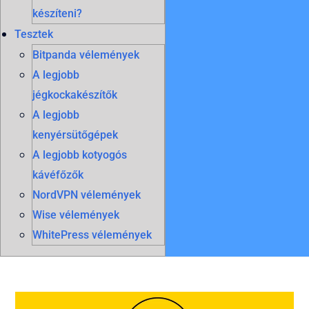
készíteni?
Tesztek
Bitpanda vélemények
A legjobb
jégkockakészítők
A legjobb
kenyérsütőgépek
A legjobb kotyogós
kávéfőzők
NordVPN vélemények
Wise vélemények
WhitePress vélemények