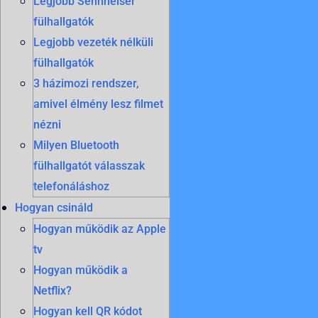
Legjobb Sennheiser
fülhallgatók
Legjobb vezeték nélküli
fülhallgatók
3 házimozi rendszer,
amivel élmény lesz filmet
nézni
Milyen Bluetooth
fülhallgatót válasszak
telefonáláshoz
Hogyan csináld
Hogyan működik az Apple
tv
Hogyan működik a
Netflix?
Hogyan kell QR kódot