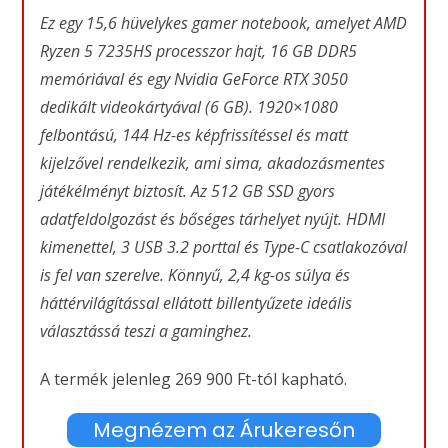
Ez egy 15,6 hüvelykes gamer notebook, amelyet AMD
Ryzen 5 7235HS processzor hajt, 16 GB DDR5
memóriával és egy Nvidia GeForce RTX 3050
dedikált videokártyával (6 GB). 1920×1080
felbontású, 144 Hz-es képfrissítéssel és matt
kijelzővel rendelkezik, ami sima, akadozásmentes
játékélményt biztosít. Az 512 GB SSD gyors
adatfeldolgozást és bőséges tárhelyet nyújt. HDMI
kimenettel, 3 USB 3.2 porttal és Type-C csatlakozóval
is fel van szerelve. Könnyű, 2,4 kg-os súlya és
háttérvilágítással ellátott billentyűzete ideális
választássá teszi a gaminghez.
A termék jelenleg 269 900 Ft-tól kapható.
Megnézem az Árukeresőn