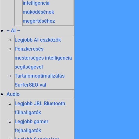
intelligencia
működésének
megértéséhez
– AI –
Legjobb AI eszközök
Pénzkeresés
mesterséges intelligencia
segítségével
Tartalomoptimalizálás
SurferSEO-val
Audio
Legjobb JBL Bluetooth
fülhallgatók
Legjobb gamer
fejhallgatók