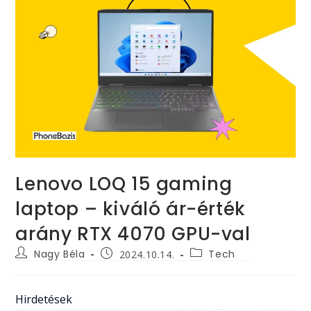
Lenovo LOQ 15 gaming
laptop – kiváló ár-érték
arány RTX 4070 GPU-val
Post
Post
Post
Nagy Béla
Tech
2024.10.14.
author:
category:
published:
Hirdetések