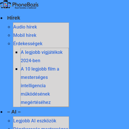
Skip
to
content
Hírek
Audio hírek
Mobil hírek
Érdekességek
A legjobb vígjátékok
2024-ben
A 10 legjobb film a
mesterséges
intelligencia
működésének
megértéséhez
– AI –
Legjobb AI eszközök