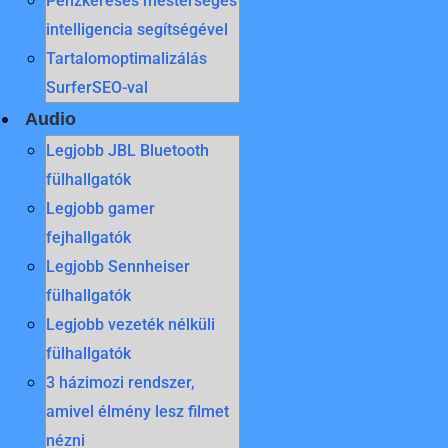
Pénzkeresés mesterséges
intelligencia segítségével
Tartalomoptimalizálás
SurferSEO-val
Audio
Legjobb JBL Bluetooth
fülhallgatók
Legjobb gamer
fejhallgatók
Legjobb Sennheiser
fülhallgatók
Legjobb vezeték nélküli
fülhallgatók
3 házimozi rendszer,
amivel élmény lesz filmet
nézni