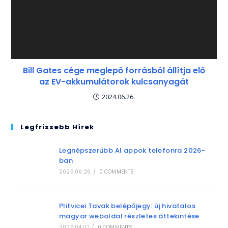
Bill Gates cége meglepő forrásból állítja elő
az EV-akkumulátorok kulcsanyagát
2024.06.26.
Legfrissebb Hírek
Legnépszerűbb AI appok telefonra 2026-
ban
2026.06.26.
/
0 COMMENTS
Plitvicei Tavak belépőjegy: új hivatalos
magyar weboldal részletes áttekintése
2026.04.07.
/
0 COMMENTS