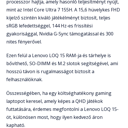
processzor hajtja, amely hasonló teljesítményt nyújt,
mint az Intel Core Ultra 7 155H. A 15,6 hüvelykes FHD
kijelző szintén kiváló játékélményt biztosít, teljes
sRGB lefedettséggel, 144 Hz-es frissítési
gyakorisággal, Nvidia G-Sync támogatással és 300
nites fényerővel.
Ezen felül a Lenovo LOQ 15 RAM-ja és tárhelye is
bővíthető, SO-DIMM és M.2 slotok segítségével, ami
hosszú távon is rugalmasságot biztosít a
felhasználóknak.
Összességében, ha egy költséghatékony gaming
laptopot keresel, amely képes a QHD játékok
futtatására, érdemes megfontolni a Lenovo LOQ 15-
öt, különösen most, hogy ilyen kedvező áron
kapható.