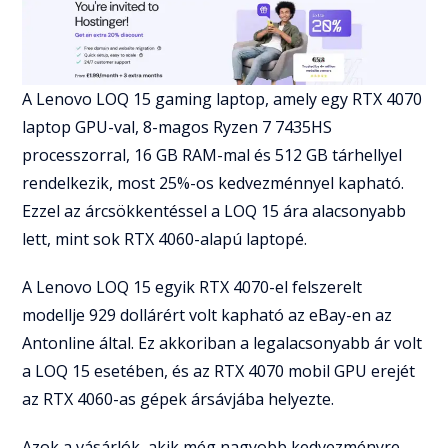
A Lenovo LOQ 15 gaming laptop, amely egy RTX 4070
laptop GPU-val, 8-magos Ryzen 7 7435HS
processzorral, 16 GB RAM-mal és 512 GB tárhellyel
rendelkezik, most 25%-os kedvezménnyel kapható.
Ezzel az árcsökkentéssel a LOQ 15 ára alacsonyabb
lett, mint sok RTX 4060-alapú laptopé.
A Lenovo LOQ 15 egyik RTX 4070-el felszerelt
modellje 929 dollárért volt kapható az eBay-en az
Antonline által. Ez akkoriban a legalacsonyabb ár volt
a LOQ 15 esetében, és az RTX 4070 mobil GPU erejét
az RTX 4060-as gépek ársávjába helyezte.
Azok a vásárlók, akik még nagyobb kedvezményre