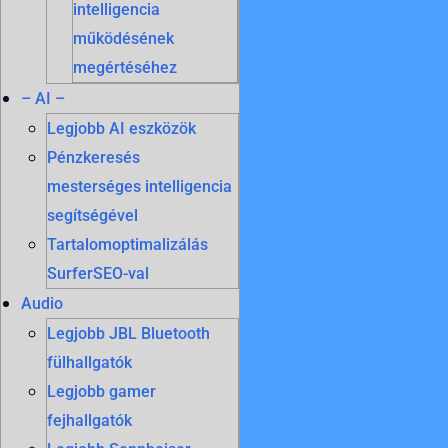
intelligencia
működésének
megértéséhez
– AI –
Legjobb AI eszközök
Pénzkeresés
mesterséges intelligencia
segítségével
Tartalomoptimalizálás
SurferSEO-val
Audio
Legjobb JBL Bluetooth
fülhallgatók
Legjobb gamer
fejhallgatók