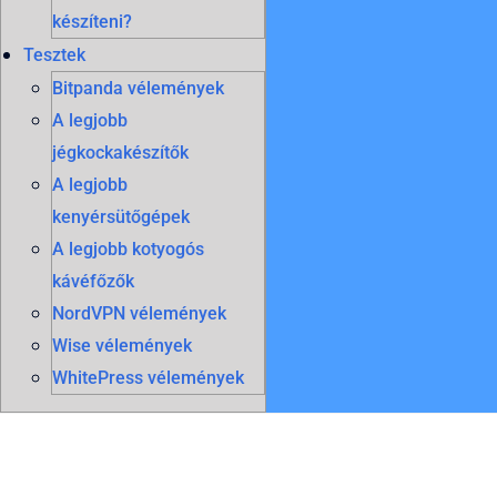
készíteni?
Tesztek
Bitpanda vélemények
A legjobb
jégkockakészítők
A legjobb
kenyérsütőgépek
A legjobb kotyogós
kávéfőzők
NordVPN vélemények
Wise vélemények
WhitePress vélemények