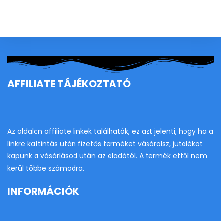
to
clo
th
se
pan
AFFILIATE TÁJÉKOZTATÓ
Az oldalon affiliate linkek találhatók, ez azt jelenti, hogy ha a
linkre kattintás után fizetős terméket vásárolsz, jutalékot
kapunk a vásárlásod után az eladótól. A termék ettől nem
kerül többe számodra.
INFORMÁCIÓK