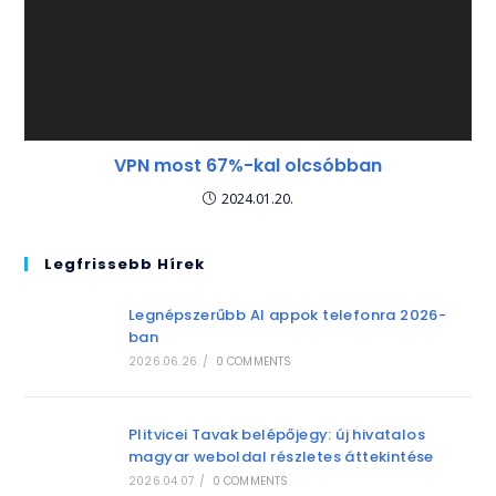
VPN most 67%-kal olcsóbban
2024.01.20.
Legfrissebb Hírek
Legnépszerűbb AI appok telefonra 2026-
ban
2026.06.26.
/
0 COMMENTS
Plitvicei Tavak belépőjegy: új hivatalos
magyar weboldal részletes áttekintése
2026.04.07.
/
0 COMMENTS