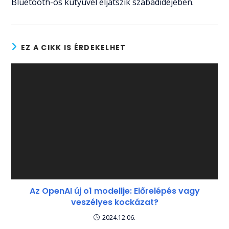
Bluetooth-os kütyüvel eljátszik szabadidejében.
EZ A CIKK IS ÉRDEKELHET
Az OpenAI új o1 modellje: Előrelépés vagy
veszélyes kockázat?
2024.12.06.