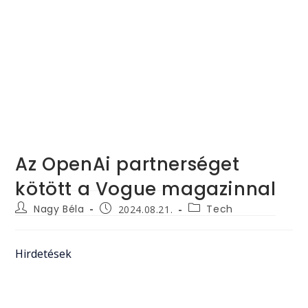
Az OpenAi partnerséget
kötött a Vogue magazinnal
Post
Post
Post
Nagy Béla
Tech
2024.08.21.
author:
category:
published:
Hirdetések