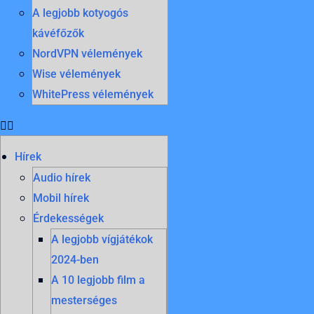
A legjobb kotyogós
kávéfőzők
NordVPN vélemények
Wise vélemények
WhitePress vélemények
Hírek
Audio hírek
Mobil hírek
Érdekességek
A legjobb vígjátékok
2024-ben
A 10 legjobb film a
mesterséges