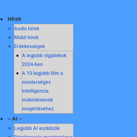
Skip
to
content
Hírek
Audio hírek
Mobil hírek
Érdekességek
A legjobb vígjátékok
2024-ben
A 10 legjobb film a
mesterséges
intelligencia
működésének
megértéséhez
– AI –
Legjobb AI eszközök