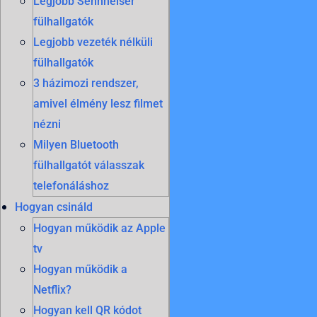
Legjobb Sennheiser
fülhallgatók
Legjobb vezeték nélküli
fülhallgatók
3 házimozi rendszer,
amivel élmény lesz filmet
nézni
Milyen Bluetooth
fülhallgatót válasszak
telefonáláshoz
Hogyan csináld
Hogyan működik az Apple
tv
Hogyan működik a
Netflix?
Hogyan kell QR kódot