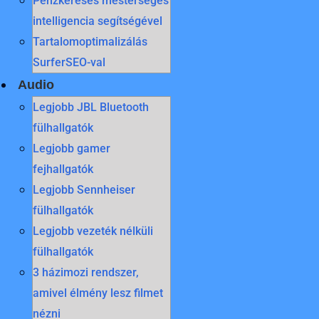
Pénzkeresés mesterséges
intelligencia segítségével
Tartalomoptimalizálás
SurferSEO-val
Audio
Legjobb JBL Bluetooth
fülhallgatók
Legjobb gamer
fejhallgatók
Legjobb Sennheiser
fülhallgatók
Legjobb vezeték nélküli
fülhallgatók
3 házimozi rendszer,
amivel élmény lesz filmet
nézni