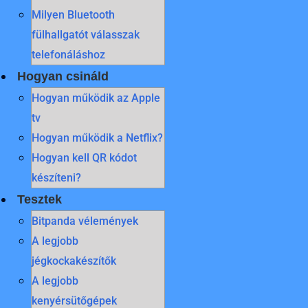
Milyen Bluetooth
fülhallgatót válasszak
telefonáláshoz
Hogyan csináld
Hogyan működik az Apple
tv
Hogyan működik a Netflix?
Hogyan kell QR kódot
készíteni?
Tesztek
Bitpanda vélemények
A legjobb
jégkockakészítők
A legjobb
kenyérsütőgépek