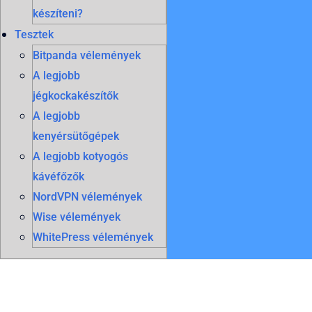
készíteni?
Tesztek
Bitpanda vélemények
A legjobb
jégkockakészítők
A legjobb
kenyérsütőgépek
A legjobb kotyogós
kávéfőzők
NordVPN vélemények
Wise vélemények
WhitePress vélemények