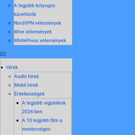
A legjobb kotyogós
kávéfőzők
NordVPN vélemények
Wise vélemények
WhitePress vélemények
Hírek
Audio hírek
Mobil hírek
Érdekességek
A legjobb vígjátékok
2024-ben
A 10 legjobb film a
mesterséges