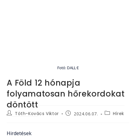
Fotó: DALL·E
A Föld 12 hónapja
folyamatosan hőrekordokat
döntött
Post
Post
Post
Tóth-Kovács Viktor
Hírek
2024.06.07.
author:
category:
published:
Hirdetések