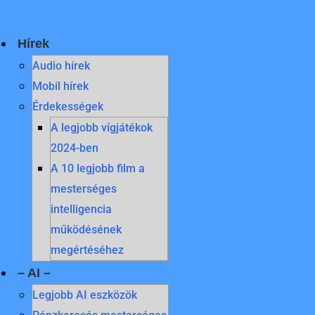
Skip
to
content
Hírek
Audio hírek
Mobil hírek
Érdekességek
A legjobb vígjátékok
2024-ben
A 10 legjobb film a
mesterséges
intelligencia
működésének
megértéséhez
– AI –
Legjobb AI eszközök