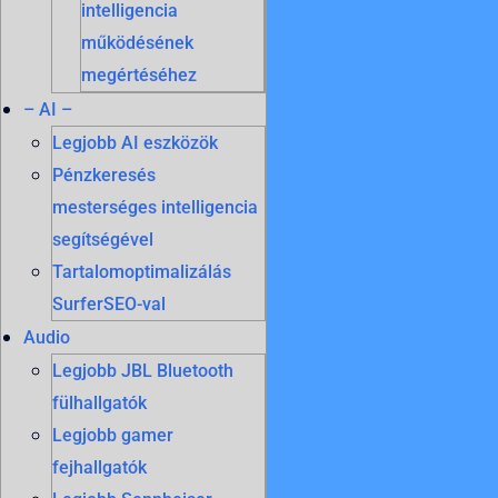
intelligencia
működésének
megértéséhez
– AI –
Legjobb AI eszközök
Pénzkeresés
mesterséges intelligencia
segítségével
Tartalomoptimalizálás
SurferSEO-val
Audio
Legjobb JBL Bluetooth
fülhallgatók
Legjobb gamer
fejhallgatók