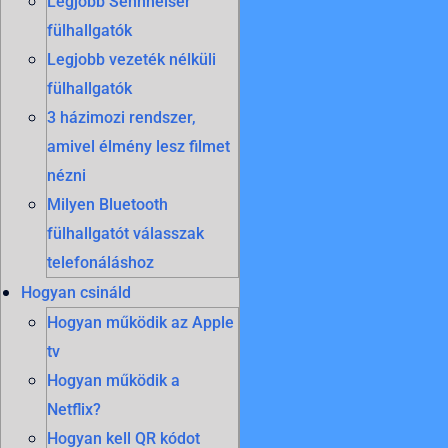
Legjobb Sennheiser
fülhallgatók
Legjobb vezeték nélküli
fülhallgatók
3 házimozi rendszer,
amivel élmény lesz filmet
nézni
Milyen Bluetooth
fülhallgatót válasszak
telefonáláshoz
Hogyan csináld
Hogyan működik az Apple
tv
Hogyan működik a
Netflix?
Hogyan kell QR kódot