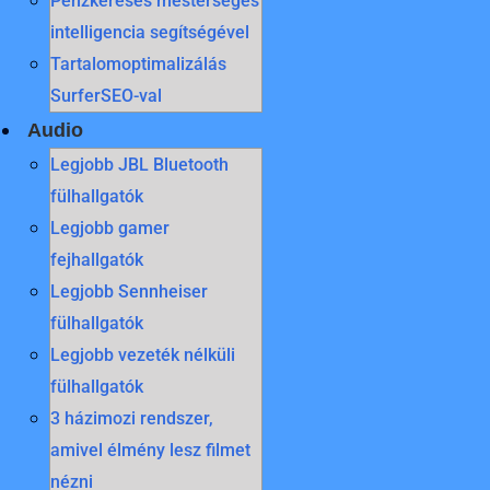
Pénzkeresés mesterséges
intelligencia segítségével
Tartalomoptimalizálás
SurferSEO-val
Audio
Legjobb JBL Bluetooth
fülhallgatók
Legjobb gamer
fejhallgatók
Legjobb Sennheiser
fülhallgatók
Legjobb vezeték nélküli
fülhallgatók
3 házimozi rendszer,
amivel élmény lesz filmet
nézni