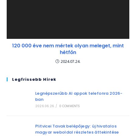
120 000 éve nem mértek olyan meleget, mint
hétfőn
2024.07.24.
Legfrissebb Hírek
Legnépszerűbb AI appok telefonra 2026-
ban
2026.06.26.
/
0 COMMENTS
Plitvicei Tavak belépőjegy: új hivatalos
magyar weboldal részletes áttekintése