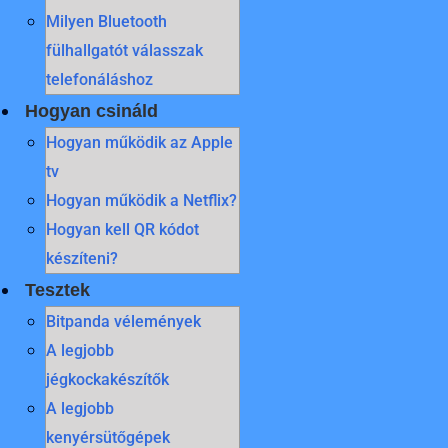
Milyen Bluetooth
fülhallgatót válasszak
telefonáláshoz
Hogyan csináld
Hogyan működik az Apple
tv
Hogyan működik a Netflix?
Hogyan kell QR kódot
készíteni?
Tesztek
Bitpanda vélemények
A legjobb
jégkockakészítők
A legjobb
kenyérsütőgépek