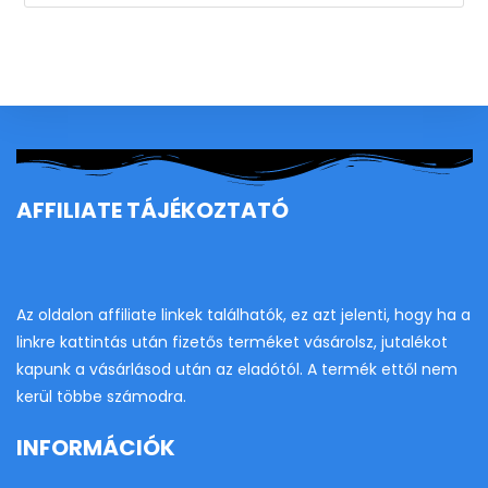
Es
to
clo
th
se
pan
AFFILIATE TÁJÉKOZTATÓ
Az oldalon affiliate linkek találhatók, ez azt jelenti, hogy ha a
linkre kattintás után fizetős terméket vásárolsz, jutalékot
kapunk a vásárlásod után az eladótól. A termék ettől nem
kerül többe számodra.
INFORMÁCIÓK