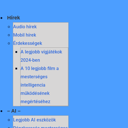
Skip
to
content
Hírek
Audio hírek
Mobil hírek
Érdekességek
A legjobb vígjátékok
2024-ben
A 10 legjobb film a
mesterséges
intelligencia
működésének
megértéséhez
– AI –
Legjobb AI eszközök