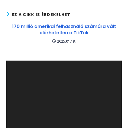
EZ A CIKK IS ÉRDEKELHET
170 millió amerikai felhasználó számára vált
elérhetetlen a TikTok
2025.01.19.