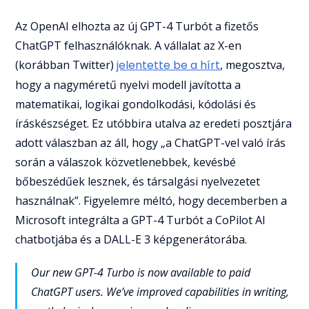
Az OpenAI elhozta az új GPT-4 Turbót a fizetős
ChatGPT felhasználóknak. A vállalat az X-en
(korábban Twitter)
jelentette be a hírt
, megosztva,
hogy a nagyméretű nyelvi modell javította a
matematikai, logikai gondolkodási, kódolási és
íráskészséget. Ez utóbbira utalva az eredeti posztjára
adott válaszban az áll, hogy „a ChatGPT-vel való írás
során a válaszok közvetlenebbek, kevésbé
bőbeszédűek lesznek, és társalgási nyelvezetet
használnak”. Figyelemre méltó, hogy decemberben a
Microsoft integrálta a GPT-4 Turbót a CoPilot AI
chatbotjába és a DALL-E 3 képgenerátorába.
Our new GPT-4 Turbo is now available to paid
ChatGPT users. We’ve improved capabilities in writing,