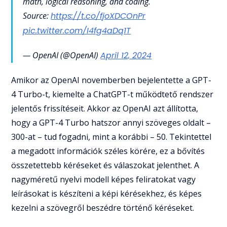
math, logical reasoning, and coding.
Source:
https://t.co/fjoXDCOnPr
pic.twitter.com/I4fg4aDq1T
— OpenAI (@OpenAI)
April 12, 2024
Amikor az OpenAI novemberben bejelentette a GPT-
4 Turbo-t, kiemelte a ChatGPT-t működtető rendszer
jelentős frissítéseit. Akkor az OpenAI azt állította,
hogy a GPT-4 Turbo hatszor annyi szöveges oldalt –
300-at – tud fogadni, mint a korábbi – 50. Tekintettel
a megadott információk széles körére, ez a bővítés
összetettebb kéréseket és válaszokat jelenthet. A
nagyméretű nyelvi modell képes feliratokat vagy
leírásokat is készíteni a képi kérésekhez, és képes
kezelni a szövegről beszédre történő kéréseket.