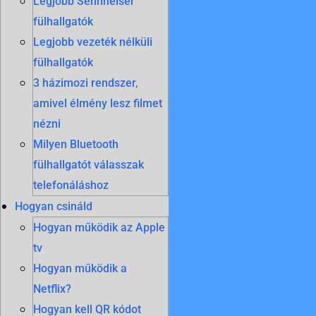
Legjobb Sennheiser
fülhallgatók
Legjobb vezeték nélküli
fülhallgatók
3 házimozi rendszer,
amivel élmény lesz filmet
nézni
Milyen Bluetooth
fülhallgatót válasszak
telefonáláshoz
Hogyan csináld
Hogyan működik az Apple
tv
Hogyan működik a
Netflix?
Hogyan kell QR kódot