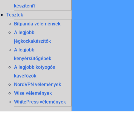
készíteni?
Tesztek
Bitpanda vélemények
A legjobb
jégkockakészítők
A legjobb
kenyérsütőgépek
A legjobb kotyogós
kávéfőzők
NordVPN vélemények
Wise vélemények
WhitePress vélemények