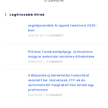
2024.02.09.
Legfrissebb Hírek
Legnépszerűbb AI appok telefonra 2026-
ban
2026.06.26.
/
0 COMMENTS
Plitvicei Tavak belépőjegy: új hivatalos
magyar weboldal részletes áttekintése
2026.04.07.
/
0 COMMENTS
A Bitpanda új befektetési funkciókat
vezetett be: részvények, ETF-ek és
automatizált megtakarítási tervek egy
platformon
2026.01.29.
/
0 COMMENTS