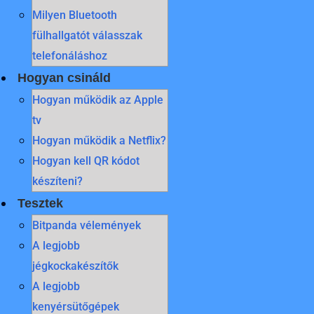
Milyen Bluetooth
fülhallgatót válasszak
telefonáláshoz
Hogyan csináld
Hogyan működik az Apple
tv
Hogyan működik a Netflix?
Hogyan kell QR kódot
készíteni?
Tesztek
Bitpanda vélemények
A legjobb
jégkockakészítők
A legjobb
kenyérsütőgépek