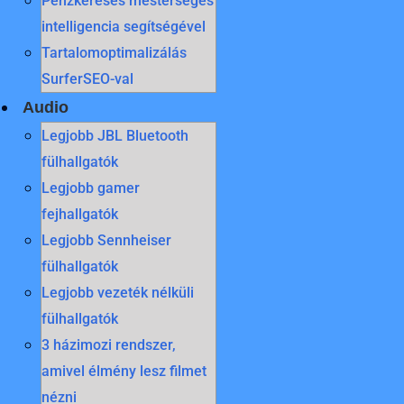
Pénzkeresés mesterséges
intelligencia segítségével
Tartalomoptimalizálás
SurferSEO-val
Audio
Legjobb JBL Bluetooth
fülhallgatók
Legjobb gamer
fejhallgatók
Legjobb Sennheiser
fülhallgatók
Legjobb vezeték nélküli
fülhallgatók
3 házimozi rendszer,
amivel élmény lesz filmet
nézni