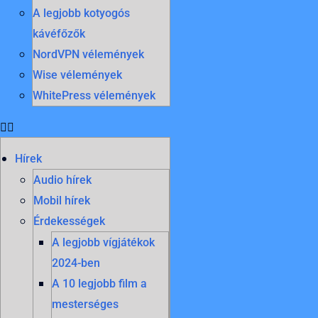
A legjobb kotyogós
kávéfőzők
NordVPN vélemények
Wise vélemények
WhitePress vélemények
Hírek
Audio hírek
Mobil hírek
Érdekességek
A legjobb vígjátékok
2024-ben
A 10 legjobb film a
mesterséges