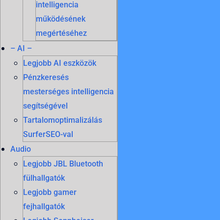
intelligencia
működésének
megértéséhez
– AI –
Legjobb AI eszközök
Pénzkeresés
mesterséges intelligencia
segítségével
Tartalomoptimalizálás
SurferSEO-val
Audio
Legjobb JBL Bluetooth
fülhallgatók
Legjobb gamer
fejhallgatók