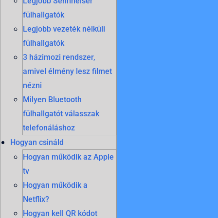
Legjobb Sennheiser
fülhallgatók
Legjobb vezeték nélküli
fülhallgatók
3 házimozi rendszer,
amivel élmény lesz filmet
nézni
Milyen Bluetooth
fülhallgatót válasszak
telefonáláshoz
Hogyan csináld
Hogyan működik az Apple
tv
Hogyan működik a
Netflix?
Hogyan kell QR kódot