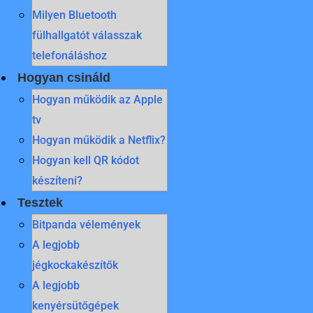
Milyen Bluetooth
fülhallgatót válasszak
telefonáláshoz
Hogyan csináld
Hogyan működik az Apple
tv
Hogyan működik a Netflix?
Hogyan kell QR kódot
készíteni?
Tesztek
Bitpanda vélemények
A legjobb
jégkockakészítők
A legjobb
kenyérsütőgépek