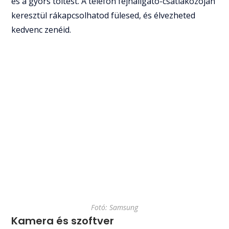
és a gyors töltést. A telefon fejhallgató-csatlakozóján
keresztül rákapcsolhatod fülesed, és élvezheted
kedvenc zenéid.
Fotó: Samsung
Kamera és szoftver