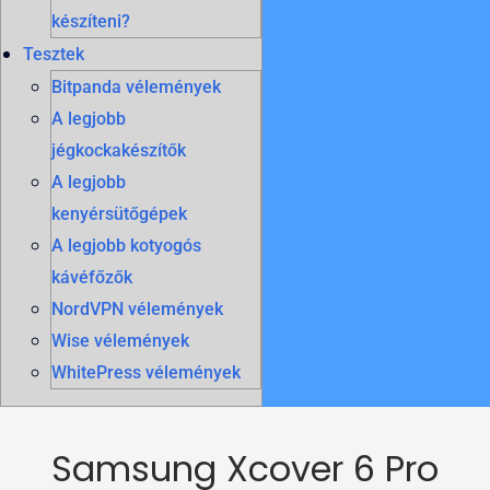
készíteni?
Tesztek
Bitpanda vélemények
A legjobb
jégkockakészítők
A legjobb
kenyérsütőgépek
A legjobb kotyogós
kávéfőzők
NordVPN vélemények
Wise vélemények
WhitePress vélemények
Samsung Xcover 6 Pro