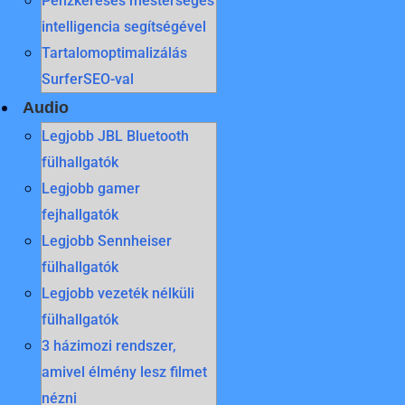
Pénzkeresés mesterséges
intelligencia segítségével
Tartalomoptimalizálás
SurferSEO-val
Audio
Legjobb JBL Bluetooth
fülhallgatók
Legjobb gamer
fejhallgatók
Legjobb Sennheiser
fülhallgatók
Legjobb vezeték nélküli
fülhallgatók
3 házimozi rendszer,
amivel élmény lesz filmet
nézni