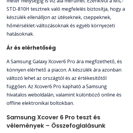
méter mélységig is víz alá merülhet. Ezenkívül a MIL-
STD-810H tesztnek való megfelelés biztosítja, hogy a
készülék ellenálljon az ütéseknek, cseppeknek,
hőmérséklet-változásoknak és egyéb környezeti
hatásoknak.
Ár és elérhetőség
A Samsung Galaxy Xcover6 Pro ára megfizethető, és
könnyen elérhető a piacon. A készülék ára azonban
változó lehet az országtól és az értékesítőtől
függően. Az Xcover6 Pro kapható a Samsung
hivatalos weboldalán, valamint különböző online és
offline elektronikai boltokban.
Samsung Xcover 6 Pro teszt és
vélemények – Összefoglalásunk