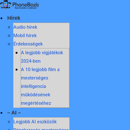
Skip
to
content
Hírek
Audio hírek
Mobil hírek
Érdekességek
A legjobb vígjátékok
2024-ben
A 10 legjobb film a
mesterséges
intelligencia
működésének
megértéséhez
– AI –
Legjobb AI eszközök