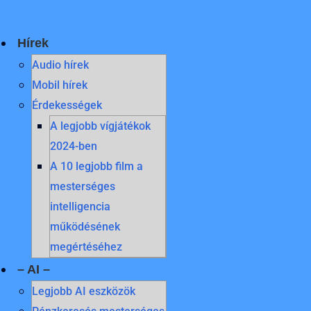
Skip
to
content
Hírek
Audio hírek
Mobil hírek
Érdekességek
A legjobb vígjátékok
2024-ben
A 10 legjobb film a
mesterséges
intelligencia
működésének
megértéséhez
– AI –
Legjobb AI eszközök