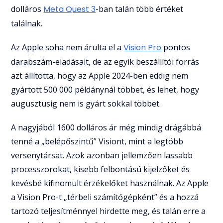
dolláros
Meta Quest 3
-ban talán több értéket
találnak.
Az Apple soha nem árulta el a
Vision Pro
pontos
darabszám-eladásait, de az egyik beszállítói forrás
azt állította, hogy az Apple 2024-ben eddig nem
gyártott 500 000 példánynál többet, és lehet, hogy
augusztusig nem is gyárt sokkal többet.
A nagyjából 1600 dolláros ár még mindig drágábbá
tenné a „belépőszintű” Visiont, mint a legtöbb
versenytársat. Azok azonban jellemzően lassabb
processzorokat, kisebb felbontású kijelzőket és
kevésbé kifinomult érzékelőket használnak. Az Apple
a Vision Pro-t „térbeli számítógépként” és a hozzá
tartozó teljesítménnyel hirdette meg, és talán erre a