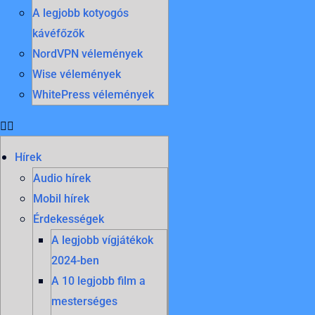
A legjobb kotyogós
kávéfőzők
NordVPN vélemények
Wise vélemények
WhitePress vélemények
Hírek
Audio hírek
Mobil hírek
Érdekességek
A legjobb vígjátékok
2024-ben
A 10 legjobb film a
mesterséges