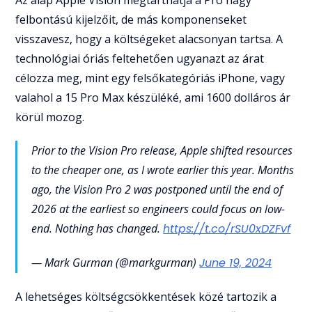
Az alap Apple Vision megtarthatja a Pro nagy
felbontású kijelzőit, de más komponenseket
visszavesz, hogy a költségeket alacsonyan tartsa. A
technológiai óriás feltehetően ugyanazt az árat
célozza meg, mint egy felsőkategóriás iPhone, vagy
valahol a 15 Pro Max készüléké, ami 1600 dolláros ár
körül mozog.
Prior to the Vision Pro release, Apple shifted resources
to the cheaper one, as I wrote earlier this year. Months
ago, the Vision Pro 2 was postponed until the end of
2026 at the earliest so engineers could focus on low-
end. Nothing has changed.
https://t.co/rSU0xDZFvf
— Mark Gurman (@markgurman)
June 19, 2024
A lehetséges költségcsökkentések közé tartozik a