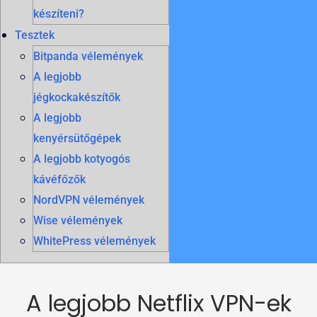
készíteni?
Tesztek
Bitpanda vélemények
A legjobb
jégkockakészítők
A legjobb
kenyérsütőgépek
A legjobb kotyogós
kávéfőzők
NordVPN vélemények
Wise vélemények
WhitePress vélemények
A legjobb Netflix VPN-ek