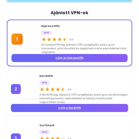
Ajánlott VPN-ek
ExpressVPN
VPN
1
★
★
★
★
★
4.5
Az ExpressVPN egy prémium VPN-szolgáltatás, amely gyors
szervereket, erős titkosítást és megbízható online adatvédelmet kínál
világszerte.
Irány az ExpressVPN
NordVPN
VPN
2
★
★
★
★
★
4.5
A NordVPN egy népszerű VPN-szolgáltatás, amely gyors és biztonságos
internetkapcsolatot, adatvédelmet és földrajzi korlátozások
megkerülését kínálja.
Irány a NordVPN
Surfshark
VPN
3
★
★
★
★
☆
4.0