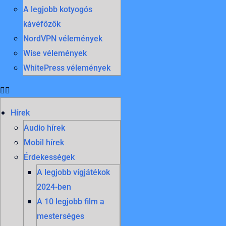
A legjobb kotyogós
kávéfőzők
NordVPN vélemények
Wise vélemények
WhitePress vélemények
Hírek
Audio hírek
Mobil hírek
Érdekességek
A legjobb vígjátékok
2024-ben
A 10 legjobb film a
mesterséges