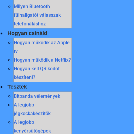
Milyen Bluetooth
fülhallgatót válasszak
telefonáláshoz
Hogyan csináld
Hogyan működik az Apple
tv
Hogyan működik a Netflix?
Hogyan kell QR kódot
készíteni?
Tesztek
Bitpanda vélemények
A legjobb
jégkockakészítők
A legjobb
kenyérsütőgépek