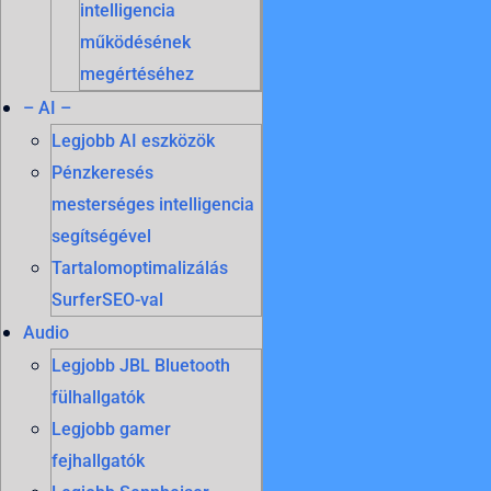
intelligencia
működésének
megértéséhez
– AI –
Legjobb AI eszközök
Pénzkeresés
mesterséges intelligencia
segítségével
Tartalomoptimalizálás
SurferSEO-val
Audio
Legjobb JBL Bluetooth
fülhallgatók
Legjobb gamer
fejhallgatók