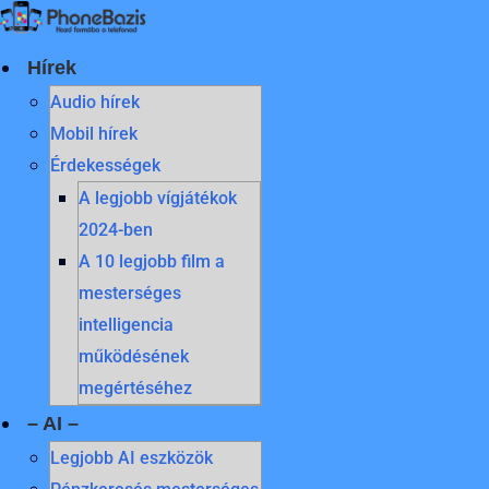
Skip
to
content
Hírek
Audio hírek
Mobil hírek
Érdekességek
A legjobb vígjátékok
2024-ben
A 10 legjobb film a
mesterséges
intelligencia
működésének
megértéséhez
– AI –
Legjobb AI eszközök