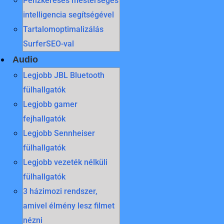
Pénzkeresés mesterséges
intelligencia segítségével
Tartalomoptimalizálás
SurferSEO-val
Audio
Legjobb JBL Bluetooth
fülhallgatók
Legjobb gamer
fejhallgatók
Legjobb Sennheiser
fülhallgatók
Legjobb vezeték nélküli
fülhallgatók
3 házimozi rendszer,
amivel élmény lesz filmet
nézni