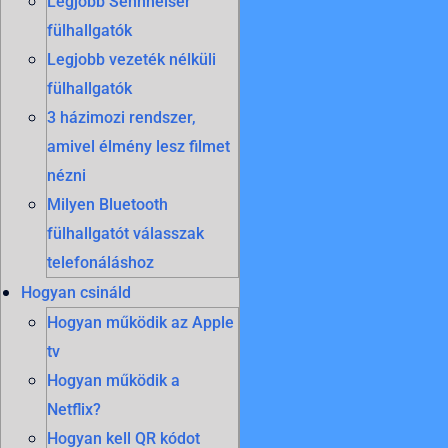
Legjobb Sennheiser
fülhallgatók
Legjobb vezeték nélküli
fülhallgatók
3 házimozi rendszer,
amivel élmény lesz filmet
nézni
Milyen Bluetooth
fülhallgatót válasszak
telefonáláshoz
Hogyan csináld
Hogyan működik az Apple
tv
Hogyan működik a
Netflix?
Hogyan kell QR kódot