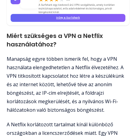
A Surfshark egy kedvező árú VPN-szolgáltatás, amely korlátlan
eszközkapcsolatot, erős adatvédelmet és biztonságos, privát
böngészést kínál.
Irány a Surfshark
Miért szükséges a VPN a Netflix
használatához?
Manapság egyre többen ismerik fel, hogy a VPN
használata elengedhetetlen a Netflix élvezetéhez. A
VPN titkosított kapcsolatot hoz létre a készülékünk
és az internet között, lehetővé téve az anoním
böngészést, az IP-cím elrejtését, a földrajzi
korlátozások megkerülését, és a nyilvános Wi-Fi-
hálózatokon való biztonságos böngészést.
A Netflix korlátozott tartalmat kínál különböző
országokban a licencszerződések miatt. Egy VPN