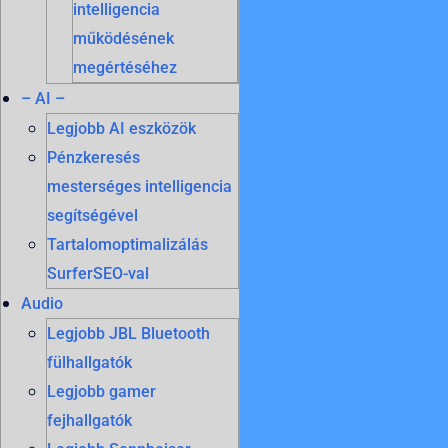
intelligencia
működésének
megértéséhez
– AI –
Legjobb AI eszközök
Pénzkeresés
mesterséges intelligencia
segítségével
Tartalomoptimalizálás
SurferSEO-val
Audio
Legjobb JBL Bluetooth
fülhallgatók
Legjobb gamer
fejhallgatók