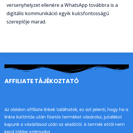
versenyhelyzet ellenére a WhatsApp továbbra is a
digitális kommunikáció egyik kulcsfontosságú
szereplője marad.
AFFILIATE TÁJÉKOZTATÓ
Az oldalon affiliate linkek találhatók, ez azt jelenti, hogy ha a
linkre kattintás után fizetős terméket vásárolsz, jutalékot
kapunk a vásárlásod után az eladótól. A termék ettől nem
kerül többe számodra.