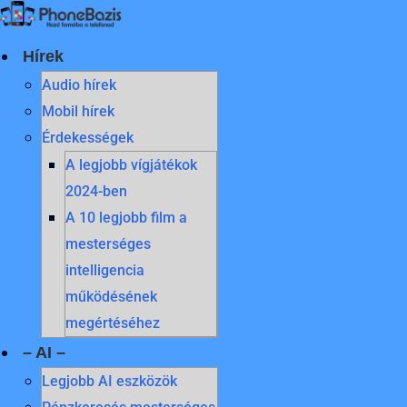
Skip
to
content
Hírek
Audio hírek
Mobil hírek
Érdekességek
A legjobb vígjátékok
2024-ben
A 10 legjobb film a
mesterséges
intelligencia
működésének
megértéséhez
– AI –
Legjobb AI eszközök