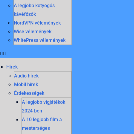
A legjobb kotyogós
kávéfőzők
NordVPN vélemények
Wise vélemények
WhitePress vélemények
Hírek
Audio hírek
Mobil hírek
Érdekességek
A legjobb vígjátékok
2024-ben
A 10 legjobb film a
mesterséges