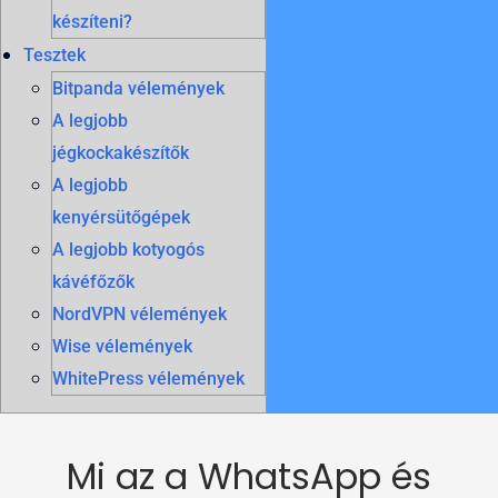
készíteni?
Tesztek
Bitpanda vélemények
A legjobb
jégkockakészítők
A legjobb
kenyérsütőgépek
A legjobb kotyogós
kávéfőzők
NordVPN vélemények
Wise vélemények
WhitePress vélemények
Mi az a WhatsApp és