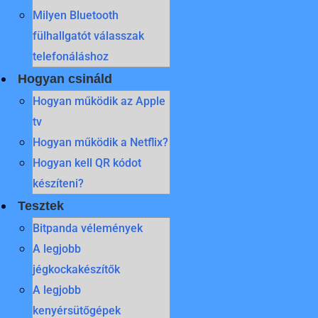
Milyen Bluetooth
fülhallgatót válasszak
telefonáláshoz
Hogyan csináld
Hogyan működik az Apple
tv
Hogyan működik a Netflix?
Hogyan kell QR kódot
készíteni?
Tesztek
Bitpanda vélemények
A legjobb
jégkockakészítők
A legjobb
kenyérsütőgépek