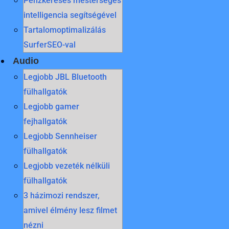
Pénzkeresés mesterséges
intelligencia segítségével
Tartalomoptimalizálás
SurferSEO-val
Audio
Legjobb JBL Bluetooth
fülhallgatók
Legjobb gamer
fejhallgatók
Legjobb Sennheiser
fülhallgatók
Legjobb vezeték nélküli
fülhallgatók
3 házimozi rendszer,
amivel élmény lesz filmet
nézni