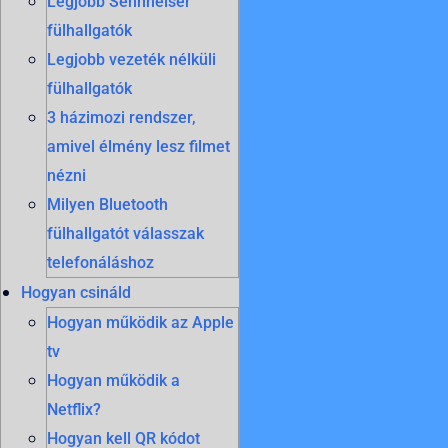
Legjobb Sennheiser
fülhallgatók
Legjobb vezeték nélküli
fülhallgatók
3 házimozi rendszer,
amivel élmény lesz filmet
nézni
Milyen Bluetooth
fülhallgatót válasszak
telefonáláshoz
Hogyan csináld
Hogyan működik az Apple
tv
Hogyan működik a
Netflix?
Hogyan kell QR kódot