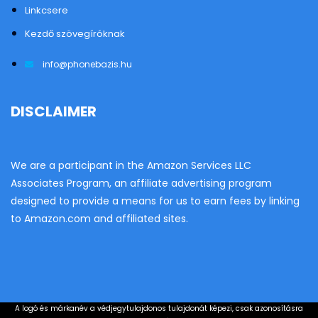
Linkcsere
Kezdő szövegíróknak
info@phonebazis.hu
DISCLAIMER
We are a participant in the Amazon Services LLC
Associates Program, an affiliate advertising program
designed to provide a means for us to earn fees by linking
to Amazon.com and affiliated sites.
A logó és márkanév a védjegytulajdonos tulajdonát képezi, csak azonosításra