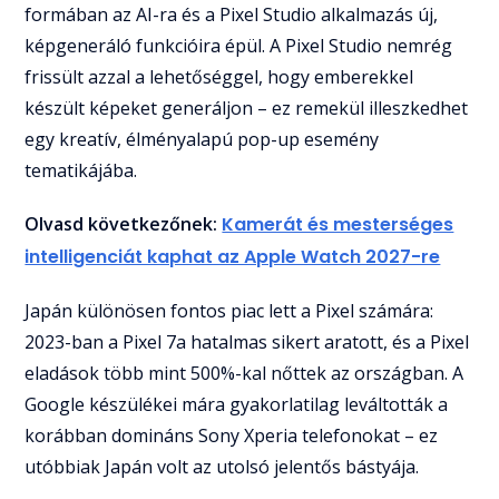
formában az AI-ra és a Pixel Studio alkalmazás új,
képgeneráló funkcióira épül. A Pixel Studio nemrég
frissült azzal a lehetőséggel, hogy emberekkel
készült képeket generáljon – ez remekül illeszkedhet
egy kreatív, élményalapú pop-up esemény
tematikájába.
Olvasd következőnek:
Kamerát és mesterséges
intelligenciát kaphat az Apple Watch 2027-re
Japán különösen fontos piac lett a Pixel számára:
2023-ban a Pixel 7a hatalmas sikert aratott, és a Pixel
eladások több mint 500%-kal nőttek az országban. A
Google készülékei mára gyakorlatilag leváltották a
korábban domináns Sony Xperia telefonokat – ez
utóbbiak Japán volt az utolsó jelentős bástyája.