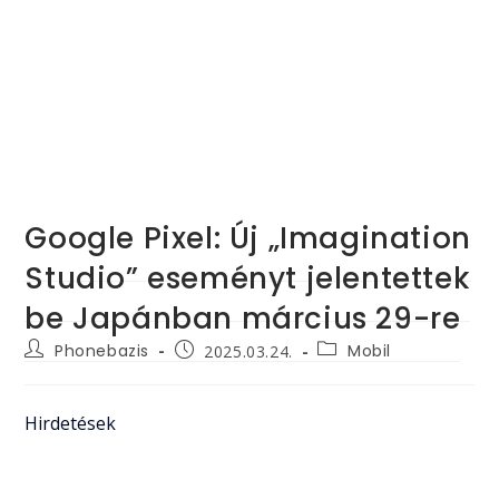
Google Pixel: Új „Imagination
Studio” eseményt jelentettek
be Japánban március 29-re
Post
Post
Post
Phonebazis
Mobil
2025.03.24.
author:
category:
published:
Hirdetések