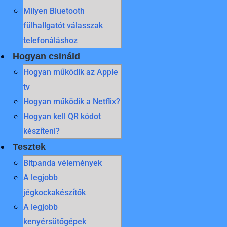
Milyen Bluetooth
fülhallgatót válasszak
telefonáláshoz
Hogyan csináld
Hogyan működik az Apple
tv
Hogyan működik a Netflix?
Hogyan kell QR kódot
készíteni?
Tesztek
Bitpanda vélemények
A legjobb
jégkockakészítők
A legjobb
kenyérsütőgépek