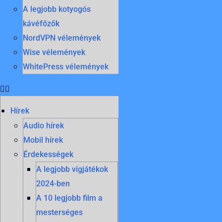
A legjobb kotyogós
kávéfőzők
NordVPN vélemények
Wise vélemények
WhitePress vélemények
Hírek
Audio hírek
Mobil hírek
Érdekességek
A legjobb vígjátékok
2024-ben
A 10 legjobb film a
mesterséges