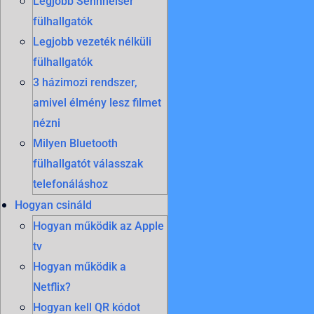
Legjobb Sennheiser
fülhallgatók
Legjobb vezeték nélküli
fülhallgatók
3 házimozi rendszer,
amivel élmény lesz filmet
nézni
Milyen Bluetooth
fülhallgatót válasszak
telefonáláshoz
Hogyan csináld
Hogyan működik az Apple
tv
Hogyan működik a
Netflix?
Hogyan kell QR kódot