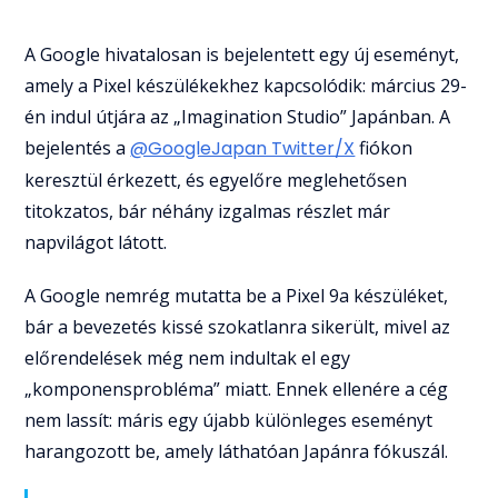
A Google hivatalosan is bejelentett egy új eseményt,
amely a Pixel készülékekhez kapcsolódik: március 29-
én indul útjára az „Imagination Studio” Japánban. A
bejelentés a
@GoogleJapan Twitter/X
fiókon
keresztül érkezett, és egyelőre meglehetősen
titokzatos, bár néhány izgalmas részlet már
napvilágot látott.
A Google nemrég mutatta be a Pixel 9a készüléket,
bár a bevezetés kissé szokatlanra sikerült, mivel az
előrendelések még nem indultak el egy
„komponensprobléma” miatt. Ennek ellenére a cég
nem lassít: máris egy újabb különleges eseményt
harangozott be, amely láthatóan Japánra fókuszál.