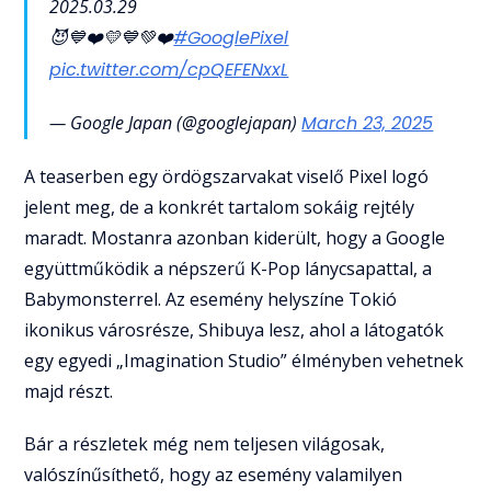
2025.03.29
😈💙❤️💛💙💚❤️
#GooglePixel
pic.twitter.com/cpQEFENxxL
— Google Japan (@googlejapan)
March 23, 2025
A teaserben egy ördögszarvakat viselő Pixel logó
jelent meg, de a konkrét tartalom sokáig rejtély
maradt. Mostanra azonban kiderült, hogy a Google
együttműködik a népszerű K-Pop lánycsapattal, a
Babymonsterrel. Az esemény helyszíne Tokió
ikonikus városrésze, Shibuya lesz, ahol a látogatók
egy egyedi „Imagination Studio” élményben vehetnek
majd részt.
Bár a részletek még nem teljesen világosak,
valószínűsíthető, hogy az esemény valamilyen