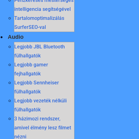
Pénzkeresés mesterséges
intelligencia segítségével
Tartalomoptimalizálás
SurferSEO-val
Audio
Legjobb JBL Bluetooth
fülhallgatók
Legjobb gamer
fejhallgatók
Legjobb Sennheiser
fülhallgatók
Legjobb vezeték nélküli
fülhallgatók
3 házimozi rendszer,
amivel élmény lesz filmet
nézni