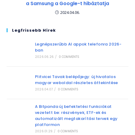
a Samsung a Google-t hibáztatja
2024.04.06.
Legfrissebb Hírek
Legnépszerűbb AI appok telefonra 2026-
ban
2026.06.26.
/
0 COMMENTS
Plitvicei Tavak belépőjegy: új hivatalos
magyar weboldal részletes áttekintése
2026.04.07.
/
0 COMMENTS
A Bitpanda új befektetési funkciókat
vezetett be: részvények, ETF-ek és
automatizált megtakarítási tervek egy
platformon
2026.01.29.
/
0 COMMENTS