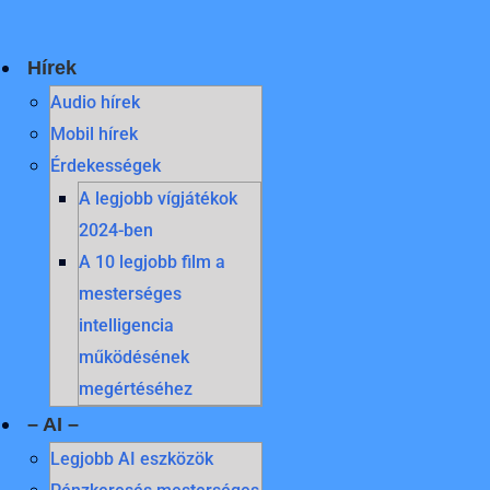
Skip
to
content
Hírek
Audio hírek
Mobil hírek
Érdekességek
A legjobb vígjátékok
2024-ben
A 10 legjobb film a
mesterséges
intelligencia
működésének
megértéséhez
– AI –
Legjobb AI eszközök