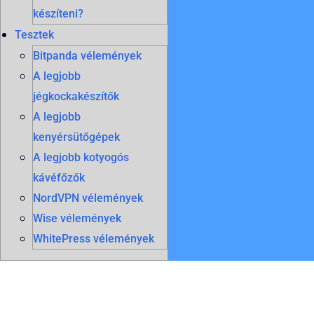
készíteni?
Tesztek
Bitpanda vélemények
A legjobb
jégkockakészítők
A legjobb
kenyérsütőgépek
A legjobb kotyogós
kávéfőzők
NordVPN vélemények
Wise vélemények
WhitePress vélemények