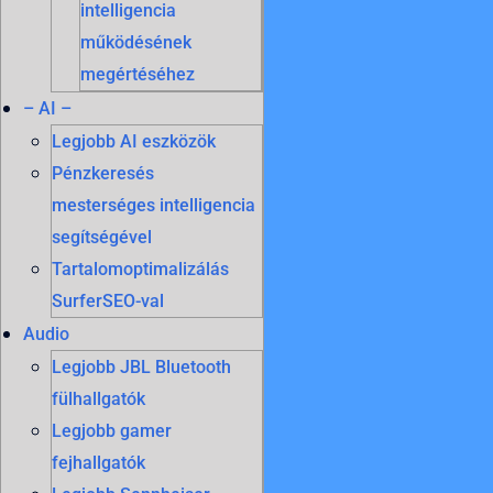
intelligencia
működésének
megértéséhez
– AI –
Legjobb AI eszközök
Pénzkeresés
mesterséges intelligencia
segítségével
Tartalomoptimalizálás
SurferSEO-val
Audio
Legjobb JBL Bluetooth
fülhallgatók
Legjobb gamer
fejhallgatók