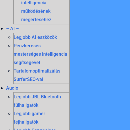
intelligencia
működésének
megértéséhez
– AI –
Legjobb AI eszközök
Pénzkeresés
mesterséges intelligencia
segítségével
Tartalomoptimalizálás
SurferSEO-val
Audio
Legjobb JBL Bluetooth
fülhallgatók
Legjobb gamer
fejhallgatók