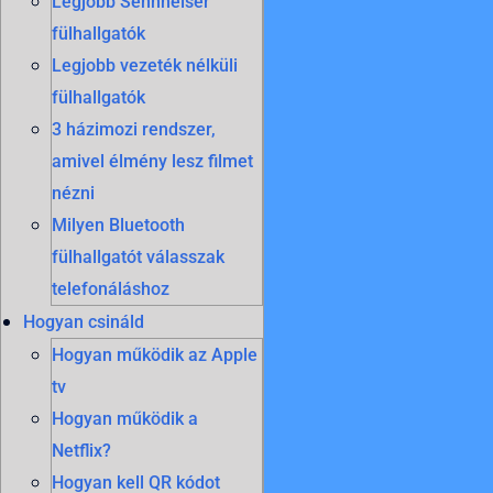
Legjobb Sennheiser
fülhallgatók
Legjobb vezeték nélküli
fülhallgatók
3 házimozi rendszer,
amivel élmény lesz filmet
nézni
Milyen Bluetooth
fülhallgatót válasszak
telefonáláshoz
Hogyan csináld
Hogyan működik az Apple
tv
Hogyan működik a
Netflix?
Hogyan kell QR kódot