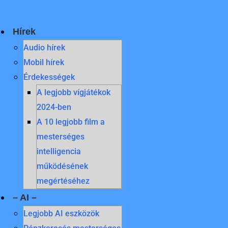
Skip
to
content
Hírek
Audio hírek
Mobil hírek
Érdekességek
A legjobb vígjátékok
2024-ben
A 10 legjobb film a
mesterséges
intelligencia
működésének
megértéséhez
– AI –
Legjobb AI eszközök