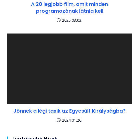
A 20 legjobb film, amit minden
programozónak látnia kell
2025.03.03.
Jönnek a légi taxik az Egyesült Királyságba?
2024.01.26.
Legfrissebb Hírek