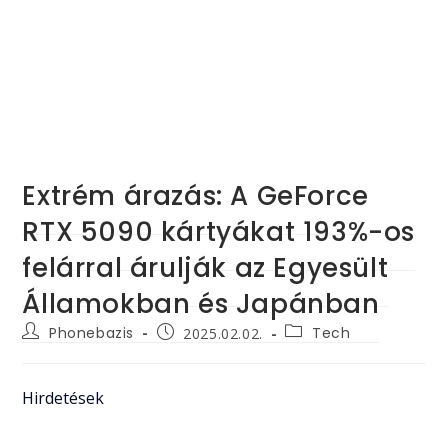
Extrém árazás: A GeForce
RTX 5090 kártyákat 193%-os
felárral árulják az Egyesült
Államokban és Japánban
Post
Post
Post
Phonebazis
Tech
2025.02.02.
author:
category:
published:
Hirdetések