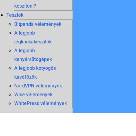
készíteni?
Tesztek
Bitpanda vélemények
A legjobb
jégkockakészítők
A legjobb
kenyérsütőgépek
A legjobb kotyogós
kávéfőzők
NordVPN vélemények
Wise vélemények
WhitePress vélemények