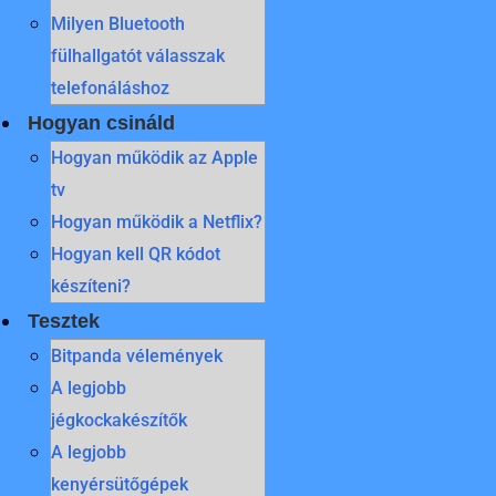
Milyen Bluetooth
fülhallgatót válasszak
telefonáláshoz
Hogyan csináld
Hogyan működik az Apple
tv
Hogyan működik a Netflix?
Hogyan kell QR kódot
készíteni?
Tesztek
Bitpanda vélemények
A legjobb
jégkockakészítők
A legjobb
kenyérsütőgépek