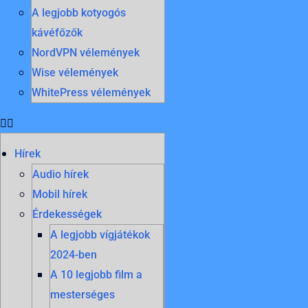
A legjobb kotyogós
kávéfőzők
NordVPN vélemények
Wise vélemények
WhitePress vélemények
Hírek
Audio hírek
Mobil hírek
Érdekességek
A legjobb vígjátékok
2024-ben
A 10 legjobb film a
mesterséges