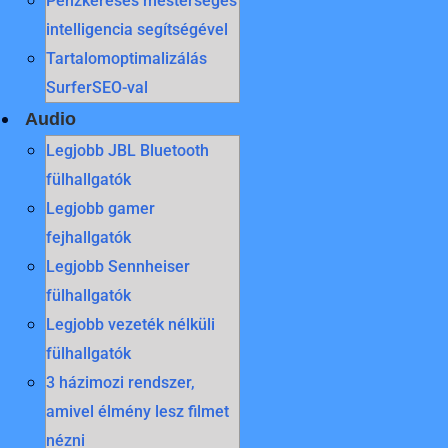
Pénzkeresés mesterséges
intelligencia segítségével
Tartalomoptimalizálás
SurferSEO-val
Audio
Legjobb JBL Bluetooth
fülhallgatók
Legjobb gamer
fejhallgatók
Legjobb Sennheiser
fülhallgatók
Legjobb vezeték nélküli
fülhallgatók
3 házimozi rendszer,
amivel élmény lesz filmet
nézni