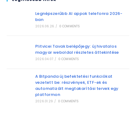
Legnépszerűbb AI appok telefonra 2026-
ban
2026.06.26.
/
0 COMMENTS
Plitvicei Tavak belépőjegy: új hivatalos
magyar weboldal részletes áttekintése
2026.04.07.
/
0 COMMENTS
A Bitpanda új befektetési funkciókat
vezetett be: részvények, ETF-ek és
automatizált megtakarítási tervek egy
platformon
2026.01.29.
/
0 COMMENTS