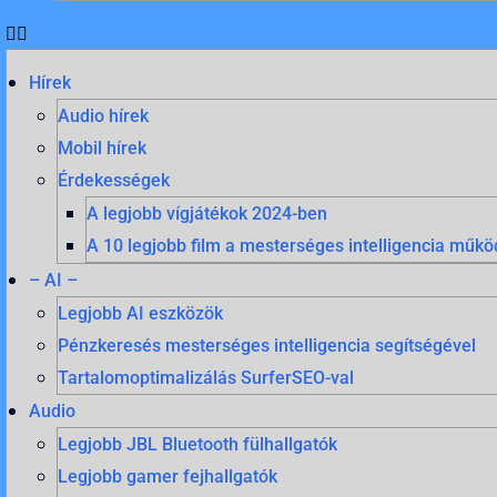
Hírek
Audio hírek
Mobil hírek
Érdekességek
A legjobb vígjátékok 2024-ben
A 10 legjobb film a mesterséges intelligencia mű
– AI –
Legjobb AI eszközök
Pénzkeresés mesterséges intelligencia segítségével
Tartalomoptimalizálás SurferSEO-val
Audio
Legjobb JBL Bluetooth fülhallgatók
Legjobb gamer fejhallgatók