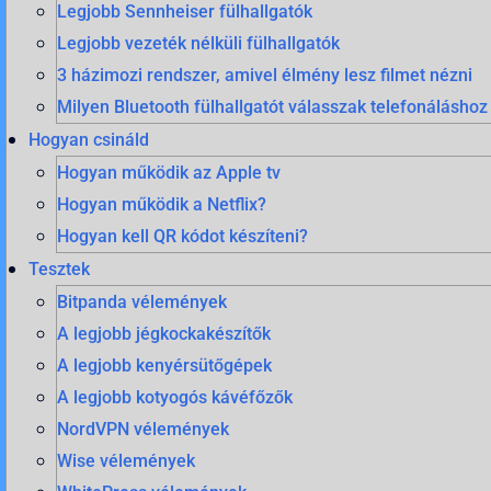
Legjobb Sennheiser fülhallgatók
Legjobb vezeték nélküli fülhallgatók
3 házimozi rendszer, amivel élmény lesz filmet nézni
Milyen Bluetooth fülhallgatót válasszak telefonáláshoz
Hogyan csináld
Hogyan működik az Apple tv
Hogyan működik a Netflix?
Hogyan kell QR kódot készíteni?
Tesztek
Bitpanda vélemények
A legjobb jégkockakészítők
A legjobb kenyérsütőgépek
A legjobb kotyogós kávéfőzők
NordVPN vélemények
Wise vélemények