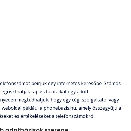
telefonszámot beírjuk egy internetes keresőbe. Számos
 megoszthatják tapasztalataikat egy adott
nyedén megtudhatjuk, hogy egy cég, szolgáltató, vagy
 weboldal például a phonebazis.hu, amely összegyűjti a
zéseket és értékeléseket a telefonszámokról.
éb adatbázisok szerepe