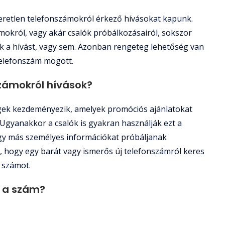
retlen telefonszámokról érkező hívásokat kapunk.
mokról, vagy akár csalók próbálkozásairól, sokszor
yük a hívást, vagy sem. Azonban rengeteg lehetőség van
 telefonszám mögött.
számokról hívások?
gek kezdeményezik, amelyek promóciós ajánlatokat
 Ugyanakkor a csalók is gyakran használják ezt a
gy más személyes információkat próbáljanak
t, hogy egy barát vagy ismerős új telefonszámról keres
 számot.
z a szám?