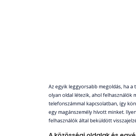
Az egyik leggyorsabb megoldás, ha a 
olyan oldal létezik, ahol felhasználók
telefonszámmal kapcsolatban, így kön
egy magánszemély hívott minket. Ilyen
felhasználók által beküldött visszajel
A közösségi oldalak és egy