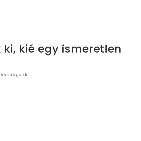
ki, kié egy ismeretlen
t
Vendégcikk
egory: