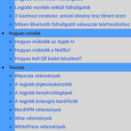
Legjobb vezeték nélküli fülhallgatók
3 házimozi rendszer, amivel élmény lesz filmet nézni
Milyen Bluetooth fülhallgatót válasszak telefonáláshoz
Hogyan csináld
Hogyan működik az Apple tv
Hogyan működik a Netflix?
Hogyan kell QR kódot készíteni?
Tesztek
Bitpanda vélemények
A legjobb jégkockakészítők
A legjobb kenyérsütőgépek
A legjobb kotyogós kávéfőzők
NordVPN vélemények
Wise vélemények
WhitePress vélemények