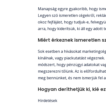
Manapság egyre gyakoribb, hogy isme
Legyen szó ismeretlen cégekről, reklá
okoz fejfájást, hogy tudjuk-e, felveg
arra, hogy kiderítsük, ki áll egy adott
Miért érkeznek ismeretlen 
Sok esetben a hívásokat marketingcé
kínálnak, vagy piackutatást végeznek.
módszert, hogy pénzügyi adatokat va
megszerezni tőlünk. Az is előfordulha
meg bennünket, és nem ismerjük fel a
Hogyan deríthetjük ki, kié e
Hirdetések