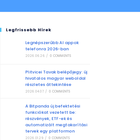
Legfrissebb Hírek
Legnépszerűbb AI appok
telefonra 2026-ban
2026.06.26.
/
0 COMMENTS
Plitvicei Tavak belépőjegy: új
hivatalos magyar weboldal
részletes áttekintése
2026.04.07.
/
0 COMMENTS
A Bitpanda új befektetési
funkciókat vezetett be:
részvények, ETF-ek és
automatizált megtakarítási
tervek egy platformon
2026.01.29.
/
0 COMMENTS