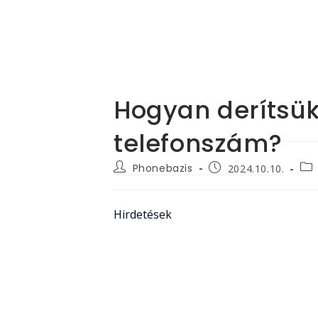
Hogyan derítsük 
telefonszám?
Post
Pos
Post
Phonebazis
2024.10.10.
author:
cat
published:
Hirdetések