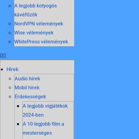
A legjobb kotyogós
kávéfőzők
NordVPN vélemények
Wise vélemények
WhitePress vélemények
Hírek
Audio hírek
Mobil hírek
Érdekességek
A legjobb vígjátékok
2024-ben
A 10 legjobb film a
mesterséges