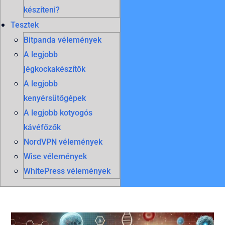
készíteni?
Tesztek
Bitpanda vélemények
A legjobb
jégkockakészítők
A legjobb
kenyérsütőgépek
A legjobb kotyogós
kávéfőzők
NordVPN vélemények
Wise vélemények
WhitePress vélemények