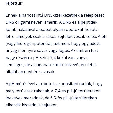
rejtettük”.
Ennek a nanoszintű DNS-szerkezetnek a felépítését
DNS origami néven ismerik. A DNS és a peptidek
kombinálásával a csapat olyan robotokat hozott
létre, amelyek csak a rákos sejteket veszik célba. A pH
(vagy hidrogénpotenciál) azt méri, hogy egy adott
anyag mennyire savas vagy lúgos. Az emberi test
nagy részén a pH-szint 7,4 körül van, vagyis
semleges, de a daganatokat körülvevő területek
általában enyhén savasak.
A pH mérésével a robotok azonosítani tudják, hogy
mely területek rákosak. A 7,4-es pH-jú területeken
inaktívak maradnak, de 6,5-ös pH-jú területeken
elkezdik kiszedni a sejteket.