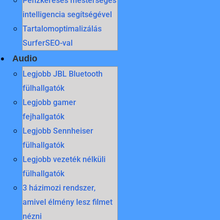
Pénzkeresés mesterséges
intelligencia segítségével
Tartalomoptimalizálás
SurferSEO-val
Audio
Legjobb JBL Bluetooth
fülhallgatók
Legjobb gamer
fejhallgatók
Legjobb Sennheiser
fülhallgatók
Legjobb vezeték nélküli
fülhallgatók
3 házimozi rendszer,
amivel élmény lesz filmet
nézni