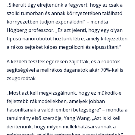
„Sikerült úgy elrejtenünk a fegyvert, hogy az csak a
szolid tumorban és annak környezetében található
környezetben tudjon exponálódni” – mondta
Högberg professzor. „Ez azt jelenti, hogy egy olyan
típusú nanorobotot hoztunk létre, amely kifejezetten
a rákos sejteket képes megcélozni és elpusztítani.”
A kezdeti tesztek egereken zajlottak, és a robotok
segítségével a mellrákos daganatok akár 70%-kal is
zsugorodtak.
„Most azt kell megvizsgálnunk, hogy ez működik-e
fejlettebb rákmodellekben, amelyek jobban
hasonlítanak a valódi emberi betegségre” – mondta a
tanulmány első szerzője, Yang Wang. „Azt is ki kell
derítenünk, hogy milyen mellékhatásai vannak a