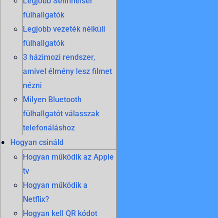
Legjobb Sennheiser
fülhallgatók
Legjobb vezeték nélküli
fülhallgatók
3 házimozi rendszer,
amivel élmény lesz filmet
nézni
Milyen Bluetooth
fülhallgatót válasszak
telefonáláshoz
Hogyan csináld
Hogyan működik az Apple
tv
Hogyan működik a
Netflix?
Hogyan kell QR kódot