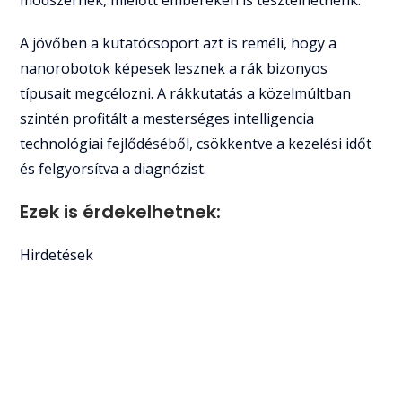
módszernek, mielőtt embereken is tesztelhetnénk.”
A jövőben a kutatócsoport azt is reméli, hogy a
nanorobotok képesek lesznek a rák bizonyos
típusait megcélozni. A rákkutatás a közelmúltban
szintén profitált a mesterséges intelligencia
technológiai fejlődéséből, csökkentve a kezelési időt
és felgyorsítva a diagnózist.
Ezek is érdekelhetnek:
Hirdetések