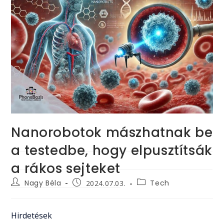
Nanorobotok mászhatnak be
a testedbe, hogy elpusztítsák
a rákos sejteket
Post
Post
Post
Nagy Béla
Tech
2024.07.03.
author:
category:
published:
Hirdetések