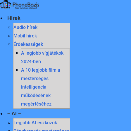
Skip
to
content
Hírek
Audio hírek
Mobil hírek
Érdekességek
A legjobb vígjátékok
2024-ben
A 10 legjobb film a
mesterséges
intelligencia
működésének
megértéséhez
– AI –
Legjobb AI eszközök