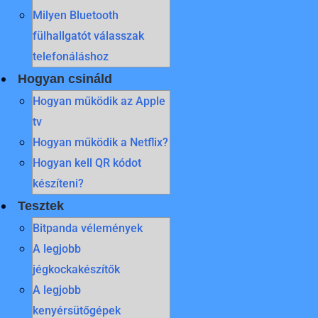
Milyen Bluetooth
fülhallgatót válasszak
telefonáláshoz
Hogyan csináld
Hogyan működik az Apple
tv
Hogyan működik a Netflix?
Hogyan kell QR kódot
készíteni?
Tesztek
Bitpanda vélemények
A legjobb
jégkockakészítők
A legjobb
kenyérsütőgépek