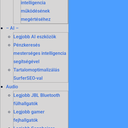
intelligencia
működésének
megértéséhez
– AI –
Legjobb AI eszközök
Pénzkeresés
mesterséges intelligencia
segítségével
Tartalomoptimalizálás
SurferSEO-val
Audio
Legjobb JBL Bluetooth
fülhallgatók
Legjobb gamer
fejhallgatók